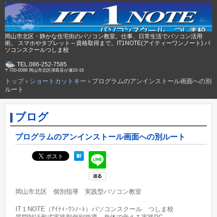
岡山市北区・静かな住宅街のパソコン教室。仕事、日常生活でパソコン活用
術。 スマホやタブレット～資格取得まで。IT1NOTE(アイティーワンノート) パ
ソコンスクールつしま校
TEL.086-252-7585
〒700-0088 岡山市北区津島笹が瀬10-16
トップ
›
ショートカットキー
›
プログラムのアンインストール画面への別
ルート
ブログ
プログラムのアンインストール画面への別ルート
岡山市北区 個別指導 実践型パソコン教室
IT１NOTE（ｱｲﾃｨｰﾜﾝﾉｰﾄ）パソコンスクール つしま校