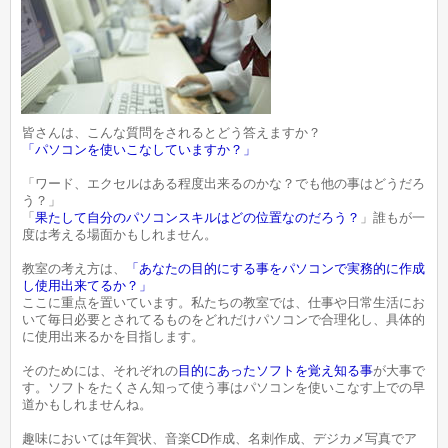
皆さんは、こんな質問をされるとどう答えますか？
「パソコンを使いこなしていますか？」
「ワード、エクセルはある程度出来るのかな？でも他の事はどうだろ
う？」
「
果たして自分のパソコンスキルはどの位置なのだろう？
」誰もが一
度は考える場面かもしれません。
教室の考え方は、
「あなたの目的にする事をパソコンで実務的に作成
し使用出来てるか？」
ここに重点を置いています。私たちの教室では、仕事や日常生活にお
いて毎日必要とされてるものをどれだけパソコンで合理化し、具体的
に使用出来るかを目指します。
そのためには、それぞれの
目的にあったソフトを覚え知る事
が大事で
す。ソフトをたくさん知って使う事はパソコンを使いこなす上での早
道かもしれませんね。
趣味においては年賀状、音楽CD作成、名刺作成、デジカメ写真でア