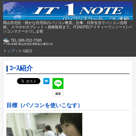
岡山市北区・静かな住宅街のパソコン教室。仕事、日常生活でパソコン活用
術。 スマホやタブレット～資格取得まで。IT1NOTE(アイティーワンノート) パ
ソコンスクールつしま校
TEL.086-252-7585
〒700-0088 岡山市北区津島笹が瀬10-16
トップ
›
ｺｰｽ紹介
ｺｰｽ紹介
目標（パソコンを使いこなす）