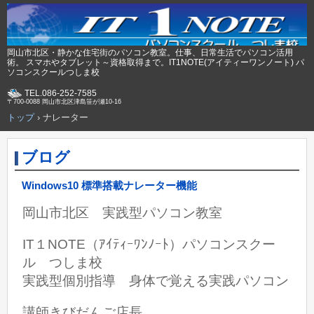
岡山市北区・静かな住宅街のパソコン教室。仕事、日常生活でパソコン活用
術。 スマホやタブレット～資格取得まで。IT1NOTE(アイティーワンノート) パ
ソコンスクールつしま校
TEL.086-252-7585
〒700-0088 岡山市北区津島笹が瀬10-16
トップ
›
ナレーター
ブログ
Windows10 標準搭載ナレーター機能
岡山市北区 実践型パソコン教室
IT１NOTE（ｱｲﾃｨｰﾜﾝﾉｰﾄ）パソコンスクー
ル つしま校
実践型個別指導 身体で覚える実践パソコン
講師きびだんご店長