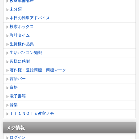
教室準備講座
未分類
本日の簡単アドバイス
検索ボックス
珈琲タイム
生徒様作品集
生活パソコン知識
皆様に感謝
著作権・登録商標・商標マーク
言語バー
資格
電子書籍
音楽
ＩＴ１ＮＯＴＥ教室メモ
メタ情報
ログイン