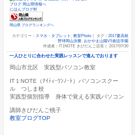
にほんブログ村
岡山県 ブログランキングへ
カテゴリー：
スマホ・タブレット
,
教室Photo
｜ タグ：
2017夏高校
野球岡山決勝
,
おかやま山陽VS創志学園
作成者：IT1NOTE きびだんご店長｜ 2017/07/30
一人ひとりに合わせた実践レッスンで進んでおります
岡山市北区 実践型パソコン教室
IT１NOTE（ｱｲﾃｨｰﾜﾝﾉｰﾄ）パソコンスクー
ル つしま校
実践型個別指導 身体で覚える実践パソコン
講師きびだんご桃子
教室ブログTOP