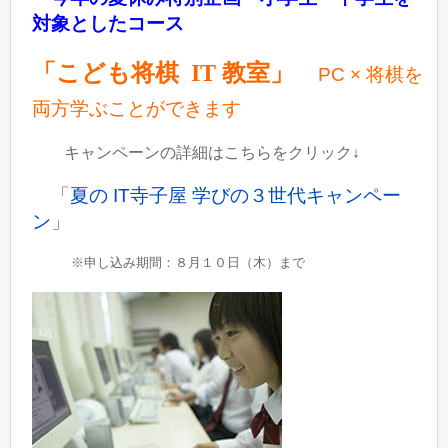
対象としたコース
「こども将棋 IT 教室」
PC ×
将棋を
両方学ぶことができます
キャンペーンの詳細はこちらをクリック
↓
「
夏の IT寺子屋 学びの３世代キャンペー
ン
」
※申し込み期間：８月１０日（木）まで