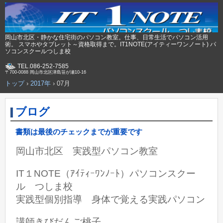
岡山市北区・静かな住宅街のパソコン教室。仕事、日常生活でパソコン活用
術。 スマホやタブレット～資格取得まで。IT1NOTE(アイティーワンノート) パ
ソコンスクールつしま校
TEL.086-252-7585
〒700-0088 岡山市北区津島笹が瀬10-16
トップ
›
2017年
›
07月
ブログ
書類は最後のチェックまでが重要です
岡山市北区 実践型パソコン教室
IT１NOTE（ｱｲﾃｨｰﾜﾝﾉｰﾄ）パソコンスクー
ル つしま校
実践型個別指導 身体で覚える実践パソコン
講師きびだんご桃子