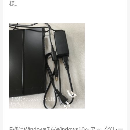
様。
F様はWindows7をWindows10へアップグレー