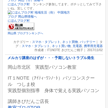
にほんブログ村
ランキング参加してます。ポチッとしてみて下さ
いね。宜しくです。
にほんブログ村
岡山県 ブログランキングへ
カテゴリー：
スマホ・タブレット
,
ネット買物
,
バッテリー
｜ タ
グ：
スマホ・タブレット
,
ネット買い物
,
充電器
,
携帯用充電器
作成者：IT1NOTE きびだんご桃子｜ 2017/11/02
メルカリ講座のはずが・・・予期しないトラブル発生
岡山市北区 実践型パソコン教室
IT１NOTE（ｱｲﾃｨｰﾜﾝﾉｰﾄ）パソコンスクー
ル つしま校
実践型個別指導 身体で覚える実践パソコン
講師きびだんご店長
教室ブログTOP