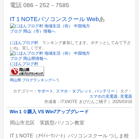
電話 086－252－7585
IT１NOTEパソコンスクール Web
あ
にほんブログ村
ランキング参加してます。ポチッとしてみて下さ
いね。宜しくです。
にほんブログ村
う
岡山県 ブログランキングへ
カテゴリー：
サポート
,
スマホ・タブレット
,
バッテリー
｜ タグ：
スマホの充電器
,
充電器
作成者：IT1NOTE きびだんご桃子｜ 2025/03/16
Win１０購入 VS Win7アップグレード
岡山市北区 実践型パソコン教室
IT１NOTE（ｱｲﾃｨｰﾜﾝﾉｰﾄ）パソコンスクール つしま校