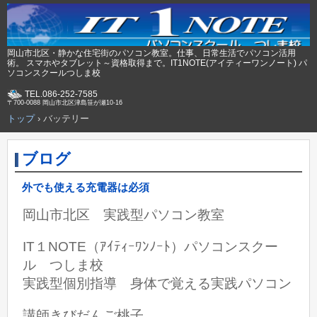
岡山市北区・静かな住宅街のパソコン教室。仕事、日常生活でパソコン活用
術。 スマホやタブレット～資格取得まで。IT1NOTE(アイティーワンノート) パ
ソコンスクールつしま校
TEL.086-252-7585
〒700-0088 岡山市北区津島笹が瀬10-16
トップ
›
バッテリー
ブログ
外でも使える充電器は必須
岡山市北区 実践型パソコン教室
IT１NOTE（ｱｲﾃｨｰﾜﾝﾉｰﾄ）パソコンスクー
ル つしま校
実践型個別指導 身体で覚える実践パソコン
講師きびだんご桃子