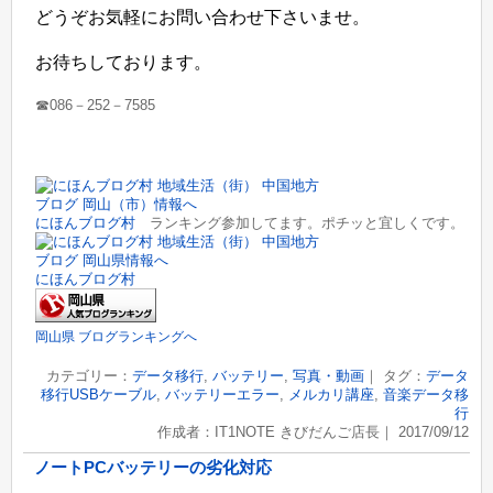
どうぞお気軽にお問い合わせ下さいませ。
お待ちしております。
☎086－252－7585
にほんブログ村
ランキング参加してます。ポチッと宜しくです。
にほんブログ村
岡山県 ブログランキングへ
カテゴリー：
データ移行
,
バッテリー
,
写真・動画
｜ タグ：
データ
移行USBケーブル
,
バッテリーエラー
,
メルカリ講座
,
音楽データ移
行
作成者：IT1NOTE きびだんご店長｜ 2017/09/12
ノートPCバッテリーの劣化対応