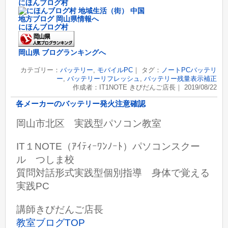
にほんブログ村
にほんブログ村
岡山県 ブログランキングへ
カテゴリー：
バッテリー
,
モバイルPC
｜ タグ：
ノートPCバッテリ
ー
,
バッテリーリフレッシュ
,
バッテリー残量表示補正
作成者：IT1NOTE きびだんご店長｜ 2019/08/22
各メーカーのバッテリー発火注意確認
岡山市北区 実践型パソコン教室
IT１NOTE（ｱｲﾃｨｰﾜﾝﾉｰﾄ）パソコンスクー
ル つしま校
質問対話形式実践型個別指導 身体で覚える
実践PC
講師きびだんご店長
教室ブログTOP