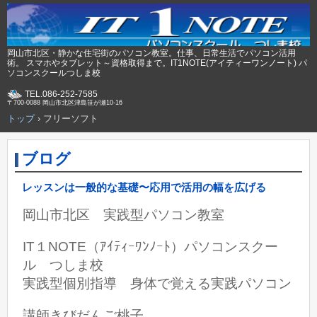
岡山市北区・静かな住宅街のパソコン教室。仕事、日常生活でパソコン活用
術。 スマホやタブレット～資格取得まで。IT1NOTE(アイティーワンノート) パ
ソコンスクールつしま校
TEL.086-252-7585
〒700-0088 岡山市北区津島笹が瀬10-16
トップ
›
フリーソフト
ブログ
レッスンは一般的な基礎〜応用で活用の幅を広げる
岡山市北区 実践型パソコン教室
IT１NOTE（ｱｲﾃｨｰﾜﾝﾉｰﾄ）パソコンスクー
ル つしま校
実践型個別指導 身体で覚える実践パソコン
講師きびだんご桃子