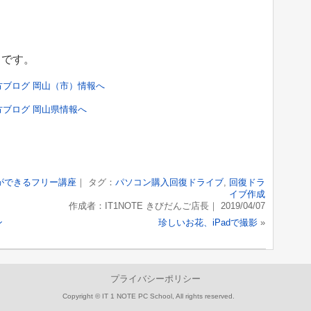
くです。
ができるフリー講座
｜ タグ：
パソコン購入回復ドライブ
,
回復ドラ
イブ作成
作成者：IT1NOTE きびだんご店長｜ 2019/04/07
ン
珍しいお花、iPadで撮影
»
プライバシーポリシー
Copyright © IT 1 NOTE PC School, All rights reserved.