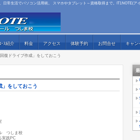
日常生活でパソコン活用術。 スマホやタブレット～資格取得まで。IT1NOTE(ア
ｺｰｽ紹介
料金
アクセス
体験予約
お問合せ
キャン
「回復ドライブ作成」をしておこう
成」をしておこう
室
クール つしま校
実践PC