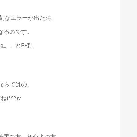
に深刻なエラーが出た時、
なるのです。
ね。」とF様。
ならではの、
*^^)v
苦手な方、初心者の方。