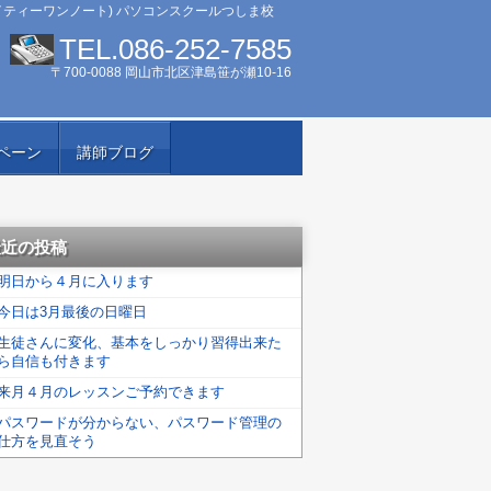
イティーワンノート) パソコンスクールつしま校
TEL.086-252-7585
〒700-0088 岡山市北区津島笹が瀬10-16
ペーン
講師ブログ
最近の投稿
明日から４月に入ります
今日は3月最後の日曜日
生徒さんに変化、基本をしっかり習得出来た
ら自信も付きます
来月４月のレッスンご予約できます
パスワードが分からない、パスワード管理の
仕方を見直そう