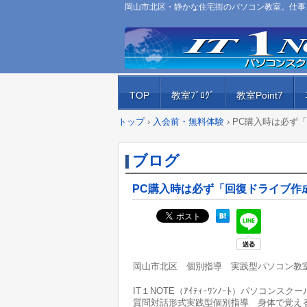
岡山市北区・静かな住宅街のパソコン教室。仕事、
TOP
教室ﾌﾞﾛｸﾞ
教室Point7
トップ
›
入会前・無料体験
›
PC購入時は必ず
ブログ
PC購入時は必ず「回復ドライブ作
岡山市北区 個別指導 実践型パソコン教
IT１NOTE（ｱｲﾃｨｰﾜﾝﾉｰﾄ）パソコンス
質問対話形式実践型個別指導 身体で覚える