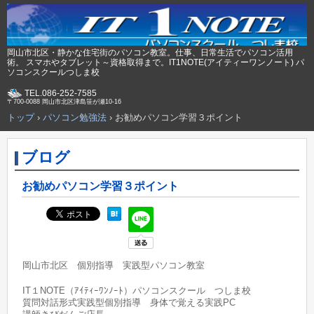
岡山市北区・静かな住宅街のパソコン教室。仕事、日常生活でパソコン活用
術。 スマホやタブレット～資格取得まで。IT1NOTE(アイティーワンノート) パ
ソコンスクールつしま校
TEL.086-252-7585
〒700-0088 岡山市北区津島笹が瀬10-16
トップ
›
パソコン勉強法
›
お勧めパソコン学習３ポイント
ブログ
お勧めパソコン学習３ポイント
岡山市北区 個別指導 実践型パソコン教室
IT１NOTE（ｱｲﾃｨｰﾜﾝﾉｰﾄ）パソコンスクール つしま校
質問対話形式実践型個別指導 身体で覚える実践PC