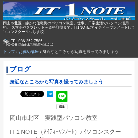
岡山市北区・静かな住宅街のパソコン教室。仕事、日常生活でパソコン活用
術。 スマホやタブレット～資格取得まで。IT1NOTE(アイティーワンノート) パ
ソコンスクールつしま校
TEL.086-252-7585
〒700-0088 岡山市北区津島笹が瀬10-16
トップ
›
お薦め講座
›
身近なところから写真を撮ってみましょう
ブログ
身近なところから写真を撮ってみましょう
岡山市北区 実践型パソコン教室
IT１NOTE（ｱｲﾃｨｰﾜﾝﾉｰﾄ）パソコンスクー