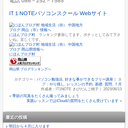
電話 086－252－7585
IT１NOTEパソコンスクール Webサイト
にほんブログ村
ランキング参加してます。ポチッとしてみて下さ
いね。宜しくです。
にほんブログ村
岡山県 ブログランキングへ
カテゴリー：
パソコン勉強法
,
好きな事ができるフリー講座
｜ タ
グ：
やり残し
,
レッスンの予約
,
基礎
,
質問
,
７月
作成者：IT1NOTE きびだんご桃子｜ 2023/06/13
«
季節の写真をたくさん撮ってみましょう
実践レッスンではiCloudの質問をたくさん受けています
»
最近の投稿
明日から４月に入ります