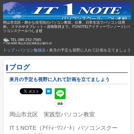
岡山市北区・静かな住宅街のパソコン教室。仕事、日常生活でパソコン活用
術。 スマホやタブレット～資格取得まで。IT1NOTE(アイティーワンノート) パ
ソコンスクールつしま校
TEL.086-252-7585
〒700-0088 岡山市北区津島笹が瀬10-16
トップ
›
パソコン勉強法
›
来月の予定も視野に入れて計画を立てましょう
ブログ
来月の予定も視野に入れて計画を立てましょう
岡山市北区 実践型パソコン教室
IT１NOTE（ｱｲﾃｨｰﾜﾝﾉｰﾄ）パソコンスクー