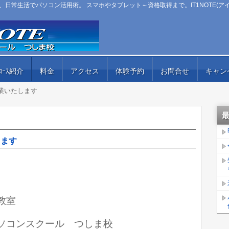
日常生活でパソコン活用術。 スマホやタブレット～資格取得まで。IT1NOTE(ア
ｺｰｽ紹介
料金
アクセス
体験予約
お問合せ
キャン
業いたします
します
教室
ﾄ）パソコンスクール つしま校