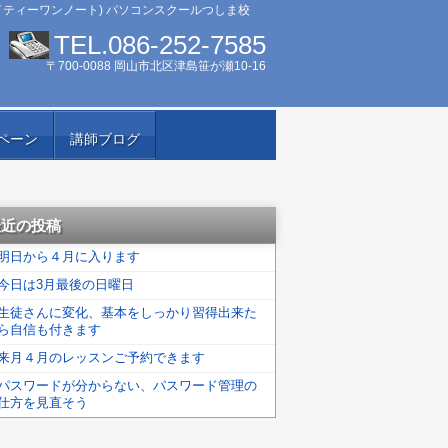
イティーワンノート) パソコンスクールつしま校
TEL.086-252-7585
〒700-0088 岡山市北区津島笹が瀬10-16
ペーン
講師ブログ
最近の投稿
明日から４月に入ります
今日は3月最後の日曜日
生徒さんに変化、基本をしっかり習得出来た
ら自信も付きます
来月４月のレッスンご予約できます
パスワードが分からない、パスワード管理の
仕方を見直そう