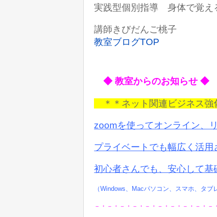
実践型個別指導 身体で覚え
講師きびだんご桃子
教室ブログTOP
◆ 教室からのお知らせ ◆
＊＊ネット関連ビジネス
zoomを使ってオンライン、
プライベートでも
幅広く活用
初心者さんでも、安心して基
（Windows、Macパソコン、スマホ、タ
－・－・－・－・－・－・－・－・－・－