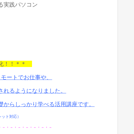
る実践パソコン
強化！！＊＊
リモートでお仕事や、
されるようになりました。
礎からしっかり学べる活用講座です。
ブレット対応）
・－・－・－・－・－・－・－