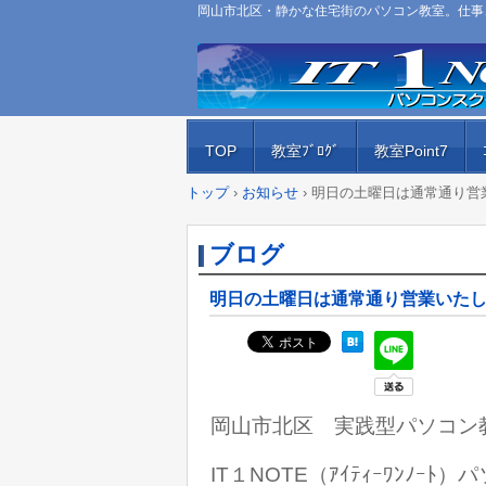
岡山市北区・静かな住宅街のパソコン教室。仕事、
TOP
教室ﾌﾞﾛｸﾞ
教室Point7
トップ
›
お知らせ
›
明日の土曜日は通常通り営
ブログ
明日の土曜日は通常通り営業いた
岡山市北区 実践型パソコン
IT１NOTE（ｱｲﾃｨｰﾜﾝﾉｰ