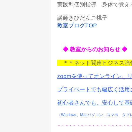
実践型個別指導 身体で覚え
講師きびだんご桃子
教室ブログTOP
◆ 教室からのお知らせ ◆
＊＊ネット関連ビジネス
zoomを使ってオンライン、
プライベートでも
幅広く活用
初心者さんでも、安心して基
（Windows、Macパソコン、スマホ、タ
－・－・－・－・－・－・－・－・－・－