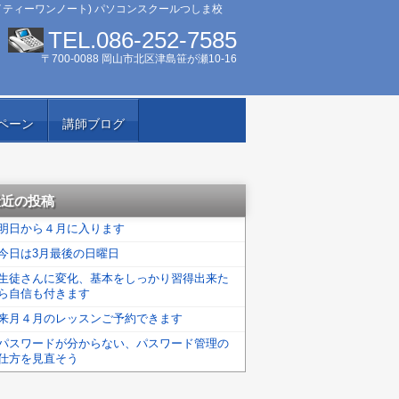
イティーワンノート) パソコンスクールつしま校
TEL.086-252-7585
〒700-0088 岡山市北区津島笹が瀬10-16
ペーン
講師ブログ
最近の投稿
明日から４月に入ります
今日は3月最後の日曜日
生徒さんに変化、基本をしっかり習得出来た
ら自信も付きます
来月４月のレッスンご予約できます
パスワードが分からない、パスワード管理の
仕方を見直そう