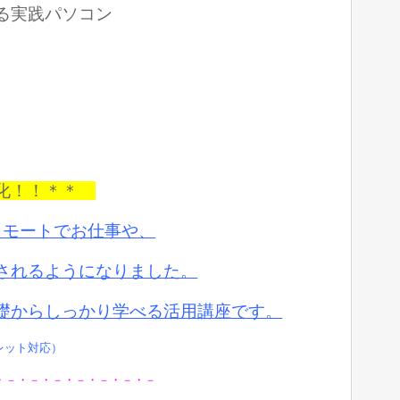
る実践パソコン
強化！！＊＊
リモートでお仕事や、
されるようになりました。
礎からしっかり学べる活用講座です。
ブレット対応）
・－・－・－・－・－・－・－