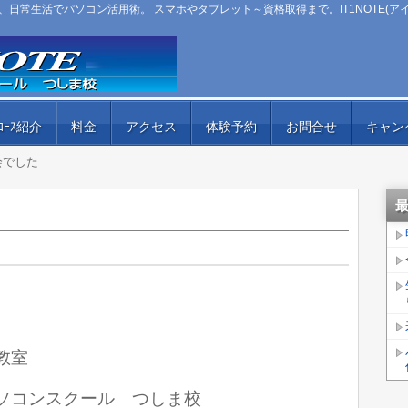
日常生活でパソコン活用術。 スマホやタブレット～資格取得まで。IT1NOTE(ア
ｺｰｽ紹介
料金
アクセス
体験予約
お問合せ
キャン
会でした
教室
ﾄ）パソコンスクール つしま校