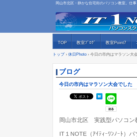
岡山市北区・静かな住宅街のパソコン教室。仕事、
TOP
教室ﾌﾞﾛｸﾞ
教室Point7
トップ
›
休日Photo
›
今日の市内はマラソン大
ブログ
今日の市内はマラソン大会でした
岡山市北区 実践型パソコン
IT１NOTE（ｱｲﾃｨｰﾜﾝﾉｰ