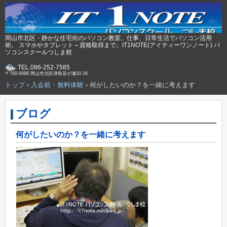
岡山市北区・静かな住宅街のパソコン教室。仕事、日常生活でパソコン活用
術。 スマホやタブレット～資格取得まで。IT1NOTE(アイティーワンノート) パ
ソコンスクールつしま校
TEL.086-252-7585
〒700-0088 岡山市北区津島笹が瀬10-16
トップ
›
入会前・無料体験
›
何がしたいのか？を一緒に考えます
ブログ
何がしたいのか？を一緒に考えます