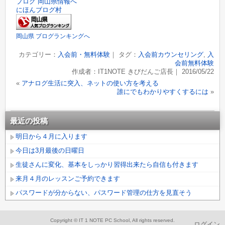
にほんブログ村
岡山県 ブログランキングへ
カテゴリー：
入会前・無料体験
｜ タグ：
入会前カウンセリング
,
入
会前無料体験
作成者：IT1NOTE きびだんご店長｜ 2016/05/22
«
アナログ生活に突入、ネットの使い方を考える
誰にでもわかりやすくするには
»
最近の投稿
明日から４月に入ります
今日は3月最後の日曜日
生徒さんに変化、基本をしっかり習得出来たら自信も付きます
来月４月のレッスンご予約できます
パスワードが分からない、パスワード管理の仕方を見直そう
Copyright © IT 1 NOTE PC School, All rights reserved.
ログイン