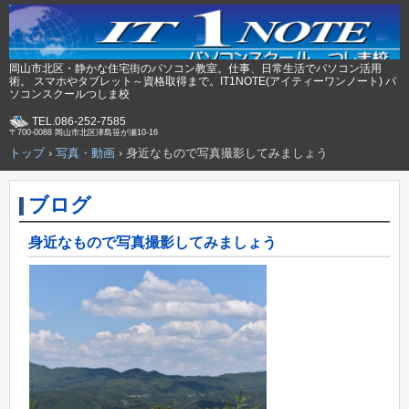
岡山市北区・静かな住宅街のパソコン教室。仕事、日常生活でパソコン活用
術。 スマホやタブレット～資格取得まで。IT1NOTE(アイティーワンノート) パ
ソコンスクールつしま校
TEL.086-252-7585
〒700-0088 岡山市北区津島笹が瀬10-16
トップ
›
写真・動画
›
身近なもので写真撮影してみましょう
ブログ
身近なもので写真撮影してみましょう