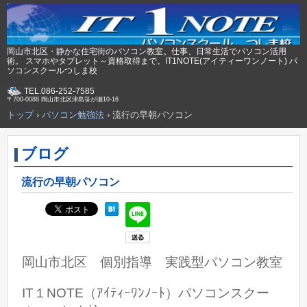
岡山市北区・静かな住宅街のパソコン教室。仕事、日常生活でパソコン活用
術。 スマホやタブレット～資格取得まで。IT1NOTE(アイティーワンノート) パ
ソコンスクールつしま校
TEL.086-252-7585
〒700-0088 岡山市北区津島笹が瀬10-16
トップ
›
パソコン勉強法
›
流行の早朝パソコン
ブログ
流行の早朝パソコン
岡山市北区 個別指導 実践型パソコン教室
IT１NOTE（ｱｲﾃｨｰﾜﾝﾉｰﾄ）パソコンスクー