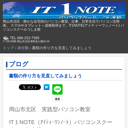
岡山市北区・静かな住宅街のパソコン教室。仕事、日常生活でパソコン活用
術。 スマホやタブレット～資格取得まで。IT1NOTE(アイティーワンノート) パ
ソコンスクールつしま校
TEL.086-252-7585
〒700-0088 岡山市北区津島笹が瀬10-16
トップ
›
未分類
›
書類の作り方を見直してみましょう
ブログ
書類の作り方を見直してみましょう
岡山市北区 実践型パソコン教室
IT１NOTE（ｱｲﾃｨｰﾜﾝﾉｰﾄ）パソコンスクー