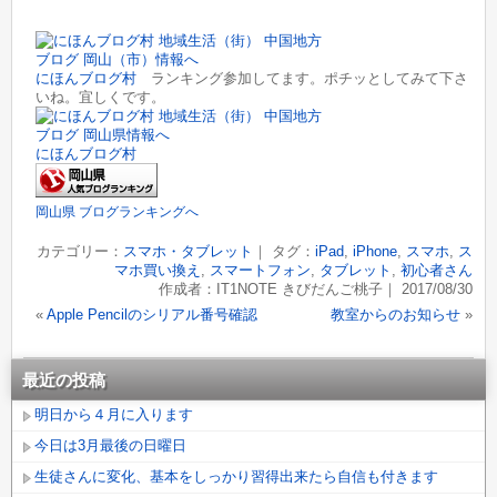
にほんブログ村
ランキング参加してます。ポチッとしてみて下さ
いね。宜しくです。
にほんブログ村
岡山県 ブログランキングへ
カテゴリー：
スマホ・タブレット
｜ タグ：
iPad
,
iPhone
,
スマホ
,
ス
マホ買い換え
,
スマートフォン
,
タブレット
,
初心者さん
作成者：IT1NOTE きびだんご桃子｜ 2017/08/30
«
Apple Pencilのシリアル番号確認
教室からのお知らせ
»
最近の投稿
明日から４月に入ります
今日は3月最後の日曜日
生徒さんに変化、基本をしっかり習得出来たら自信も付きます