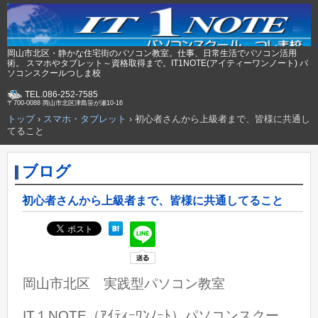
岡山市北区・静かな住宅街のパソコン教室。仕事、日常生活でパソコン活用
術。 スマホやタブレット～資格取得まで。IT1NOTE(アイティーワンノート) パ
ソコンスクールつしま校
TEL.086-252-7585
〒700-0088 岡山市北区津島笹が瀬10-16
トップ
›
スマホ・タブレット
›
初心者さんから上級者まで、皆様に共通し
てること
ブログ
初心者さんから上級者まで、皆様に共通してること
岡山市北区 実践型パソコン教室
IT１NOTE（ｱｲﾃｨｰﾜﾝﾉｰﾄ）パソコンスクー