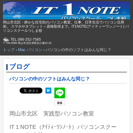
岡山市北区・静かな住宅街のパソコン教室。仕事、日常生活でパソコン活用
術。 スマホやタブレット～資格取得まで。IT1NOTE(アイティーワンノート) パ
ソコンスクールつしま校
TEL.086-252-7585
〒700-0088 岡山市北区津島笹が瀬10-16
トップ
›
Mac パソコン
›
パソコンの中のソフトはみんな同じ？
ブログ
パソコンの中のソフトはみんな同じ？
岡山市北区 実践型パソコン教室
IT１NOTE（ｱｲﾃｨｰﾜﾝﾉｰﾄ）パソコンスクー