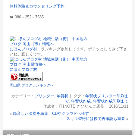
無料体験＆カウンセリング予約
☎︎ 086－252－7585
にほんブログ村
ランキング参加してます。ポチッとしてみて下さ
いね。宜しくです。
にほんブログ村
岡山県 ブログランキングへ
カテゴリー：
プリンター
,
年賀状
｜ タグ：
年賀状プリンター印刷ま
で
,
年賀状作成
,
年賀状作成印刷まで
作成者：IT1NOTE きびだんご店長｜ 2018/11/11
«
録音した演奏を編集、CDやクラウドへ移す
スキル習得には後で再確認も重要
»