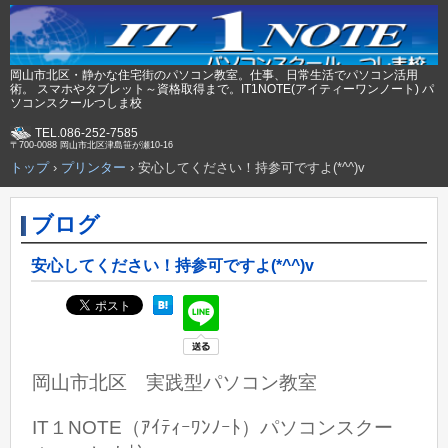
岡山市北区・静かな住宅街のパソコン教室。仕事、日常生活でパソコン活用
術。 スマホやタブレット～資格取得まで。IT1NOTE(アイティーワンノート) パ
ソコンスクールつしま校
TEL.086-252-7585
〒700-0088 岡山市北区津島笹が瀬10-16
トップ
›
プリンター
›
安心してください！持参可ですよ(*^^)v
ブログ
安心してください！持参可ですよ(*^^)v
岡山市北区 実践型パソコン教室
IT１NOTE（ｱｲﾃｨｰﾜﾝﾉｰﾄ）パソコンスクー