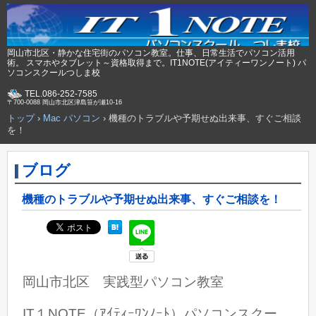
岡山市北区・静かな住宅街のパソコン教室。仕事、日常生活でパソコン活用
術。 スマホやタブレット～資格取得まで。IT1NOTE(アイティーワンノート) パ
ソコンスクールつしま校
TEL.086-252-7585
〒700-0088 岡山市北区津島笹が瀬10-16
トップ
›
Mac パソコン
›
機種のトラブルや予期せぬ出来事、すぐご相談
を！
ブログ
機種のトラブルや予期せぬ出来事、すぐご相談を！
岡山市北区 実践型パソコン教室
IT１NOTE（ｱｲﾃｨｰﾜﾝﾉｰﾄ）パソコンスクー