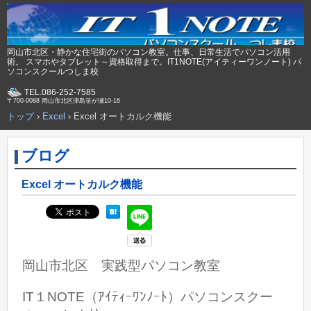
岡山市北区・静かな住宅街のパソコン教室。仕事、日常生活でパソコン活用
術。 スマホやタブレット～資格取得まで。IT1NOTE(アイティーワンノート) パ
ソコンスクールつしま校
TEL.086-252-7585
〒700-0088 岡山市北区津島笹が瀬10-16
トップ
›
Excel
›
Excel オートカルク機能
ブログ
Excel オートカルク機能
岡山市北区 実践型パソコン教室
IT１NOTE（ｱｲﾃｨｰﾜﾝﾉｰﾄ）パソコンスクー