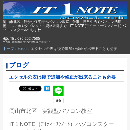
岡山市北区・静かな住宅街のパソコン教室。仕事、日常生活でパソコン活用
術。 スマホやタブレット～資格取得まで。IT1NOTE(アイティーワンノート) パ
ソコンスクールつしま校
TEL.086-252-7585
〒700-0088 岡山市北区津島笹が瀬10-16
トップ
›
Excel
›
エクセルの表は後で追加や修正が出来ることも必要
ブログ
エクセルの表は後で追加や修正が出来ることも必要
岡山市北区 実践型パソコン教室
IT１NOTE（ｱｲﾃｨｰﾜﾝﾉｰﾄ）パソコンスクー