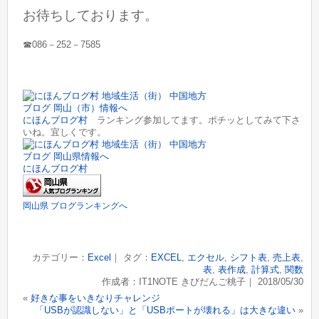
お待ちしております。
☎086－252－7585
にほんブログ村
ランキング参加してます。ポチッとしてみて下さ
いね。宜しくです。
にほんブログ村
岡山県 ブログランキングへ
カテゴリー：
Excel
｜ タグ：
EXCEL
,
エクセル
,
シフト表
,
売上表
,
表
,
表作成
,
計算式
,
関数
作成者：IT1NOTE きびだんご桃子｜ 2018/05/30
«
好きな事をいきなりチャレンジ
「USBが認識しない」と「USBポートが壊れる」は大きな違い
»