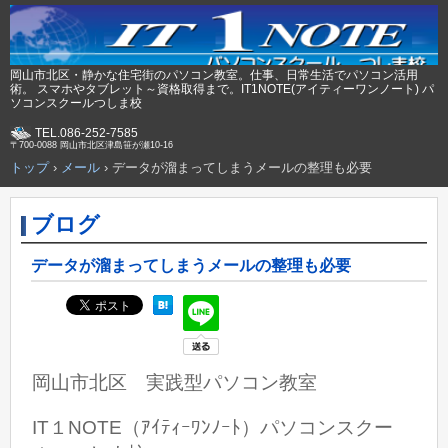
岡山市北区・静かな住宅街のパソコン教室。仕事、日常生活でパソコン活用
術。 スマホやタブレット～資格取得まで。IT1NOTE(アイティーワンノート) パ
ソコンスクールつしま校
TEL.086-252-7585
〒700-0088 岡山市北区津島笹が瀬10-16
トップ
›
メール
›
データが溜まってしまうメールの整理も必要
ブログ
データが溜まってしまうメールの整理も必要
岡山市北区 実践型パソコン教室
IT１NOTE（ｱｲﾃｨｰﾜﾝﾉｰﾄ）パソコンスクー