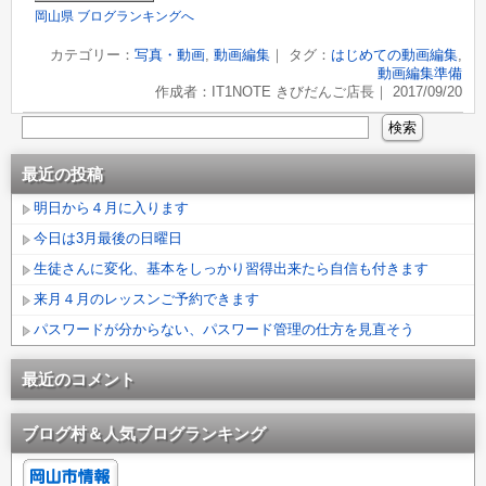
岡山県 ブログランキングへ
カテゴリー：
写真・動画
,
動画編集
｜ タグ：
はじめての動画編集
,
動画編集準備
作成者：IT1NOTE きびだんご店長｜ 2017/09/20
最近の投稿
明日から４月に入ります
今日は3月最後の日曜日
生徒さんに変化、基本をしっかり習得出来たら自信も付きます
来月４月のレッスンご予約できます
パスワードが分からない、パスワード管理の仕方を見直そう
最近のコメント
ブログ村＆人気ブログランキング