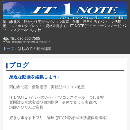
岡山市北区・静かな住宅街のパソコン教室。仕事、日常生活でパソコン活用
術。 スマホやタブレット～資格取得まで。IT1NOTE(アイティーワンノート) パ
ソコンスクールつしま校
TEL.086-252-7585
〒700-0088 岡山市北区津島笹が瀬10-16
トップ
›
はじめての動画編集
ブログ
身近な動画を編集しよう♪
岡山市北区 個別指導 実践型パソコン教室
IT１NOTE（ｱｲﾃｨｰﾜﾝﾉｰﾄ）パソコンスクール つしま校
質問対話形式実践型個別指導 身体で覚える実践PC
講師きびだんご店長
好きな事をするフリ―講座 (質問対話形式実践型個別指導）