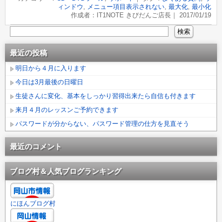
ィンドウ
,
メニュー項目表示されない
,
最大化
,
最小化
作成者：IT1NOTE きびだんご店長｜ 2017/01/19
最近の投稿
明日から４月に入ります
今日は3月最後の日曜日
生徒さんに変化、基本をしっかり習得出来たら自信も付きます
来月４月のレッスンご予約できます
パスワードが分からない、パスワード管理の仕方を見直そう
最近のコメント
ブログ村＆人気ブログランキング
にほんブログ村