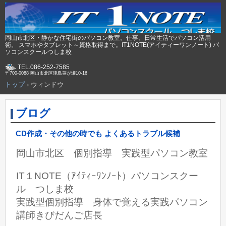
岡山市北区・静かな住宅街のパソコン教室。仕事、日常生活でパソコン活用
術。 スマホやタブレット～資格取得まで。IT1NOTE(アイティーワンノート) パ
ソコンスクールつしま校
TEL.086-252-7585
〒700-0088 岡山市北区津島笹が瀬10-16
トップ
›
ウィンドウ
ブログ
CD作成・その他の時でも よくあるトラブル候補
岡山市北区 個別指導 実践型パソコン教室
IT１NOTE（ｱｲﾃｨｰﾜﾝﾉｰﾄ）パソコンスクー
ル つしま校
実践型個別指導 身体で覚える実践パソコン
講師きびだんご店長