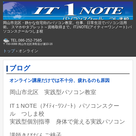
岡山市北区・静かな住宅街のパソコン教室。仕事、日常生活でパソコン活用
術。 スマホやタブレット～資格取得まで。IT1NOTE(アイティーワンノート) パ
ソコンスクールつしま校
TEL.086-252-7585
〒700-0088 岡山市北区津島笹が瀬10-16
トップ
›
オンライン
ブログ
オンライン講座だけでは不十分、疲れるのも原因
岡山市北区 実践型パソコン教室
IT１NOTE（ｱｲﾃｨｰﾜﾝﾉｰﾄ）パソコンスクー
ル つしま校
実践型個別指導 身体で覚える実践パソコン
講師きびだんご桃子