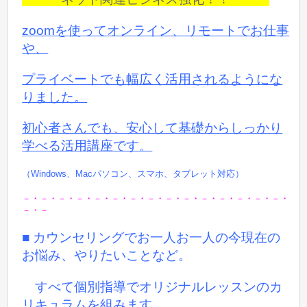
zoomを使ってオンライン、リモートでお仕事
や、
プライベートでも
幅広く活用されるようにな
りました。
初心者さんでも、安心して基礎からしっかり
学べる活用講座です。
（Windows、Macパソコン、スマホ、タブレット対応）
－・－・－・－・－・－・－・－・－・－・－・－・－・－・－・
－・－
■ カウンセリングでお一人お一人の今現在の
お悩み、やりたいことなど。
すべて個別指導でオリジナルレッスンのカ
リキュラムを組みます。