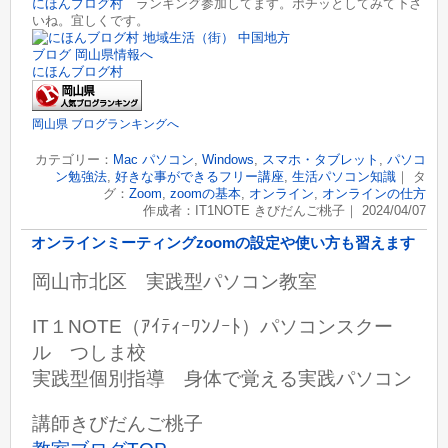
にほんブログ村
ランキング参加してます。ポチッとしてみて下さ
いね。宜しくです。
にほんブログ村
岡山県 ブログランキングへ
カテゴリー：
Mac パソコン
,
Windows
,
スマホ・タブレット
,
パソコ
ン勉強法
,
好きな事ができるフリー講座
,
生活パソコン知識
｜ タ
グ：
Zoom
,
zoomの基本
,
オンライン
,
オンラインの仕方
作成者：IT1NOTE きびだんご桃子｜ 2024/04/07
オンラインミーティングzoomの設定や使い方も習えます
岡山市北区 実践型パソコン教室
IT１NOTE（ｱｲﾃｨｰﾜﾝﾉｰﾄ）パソコンスクー
ル つしま校
実践型個別指導 身体で覚える実践パソコン
講師きびだんご桃子