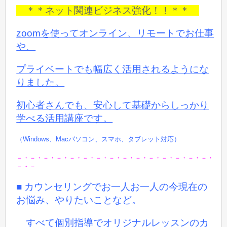
＊＊ネット関連ビジネス強化！！＊＊
zoomを使ってオンライン、リモートでお仕事
や、
プライベートでも
幅広く活用されるようにな
りました。
初心者さんでも、安心して基礎からしっかり
学べる活用講座です。
（Windows、Macパソコン、スマホ、タブレット対応）
－・－・－・－・－・－・－・－・－・－・－・－・－・－・－・
－・－
■ カウンセリングでお一人お一人の今現在の
お悩み、やりたいことなど。
すべて個別指導でオリジナルレッスンのカ