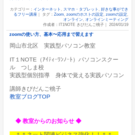
カテゴリー：
インターネット
,
スマホ・タブレット
,
好きな事ができ
るフリー講座
｜ タグ：
Zoom
,
zoomのホストの設定
,
zoomの設定
,
オンライン
,
オンラインミーティング
作成者：IT1NOTE きびだんご桃子｜ 2024/01/19
zoomの使い方、基本〜応用まで習えます
岡山市北区 実践型パソコン教室
IT１NOTE（ｱｲﾃｨｰﾜﾝﾉｰﾄ）パソコンスクー
ル つしま校
実践型個別指導 身体で覚える実践パソコン
講師きびだんご桃子
教室ブログTOP
◆ 教室からのお知らせ ◆
＊＊ネット関連ビジネス強化！！＊＊