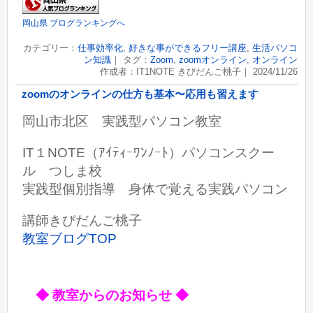
岡山県 ブログランキングへ
カテゴリー：
仕事効率化
,
好きな事ができるフリー講座
,
生活パソコ
ン知識
｜ タグ：
Zoom
,
zoomオンライン
,
オンライン
作成者：IT1NOTE きびだんご桃子｜ 2024/11/26
zoomのオンラインの仕方も基本〜応用も習えます
岡山市北区 実践型パソコン教室
IT１NOTE（ｱｲﾃｨｰﾜﾝﾉｰﾄ）パソコンスクー
ル つしま校
実践型個別指導 身体で覚える実践パソコン
講師きびだんご桃子
教室ブログTOP
◆ 教室からのお知らせ ◆