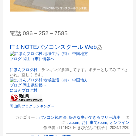
電話 086－252－7585
IT１NOTEパソコンスクール Web
あ
にほんブログ村
ランキング参加してます。ポチッとしてみて下さ
いね。宜しくです。
にほんブログ村
岡山県 ブログランキングへ
カテゴリー：
パソコン勉強法
,
好きな事ができるフリー講座
｜ タ
グ：
Zoom
,
お仕事でzoom
,
オンライン
作成者：IT1NOTE きびだんご桃子｜ 2024/12/20