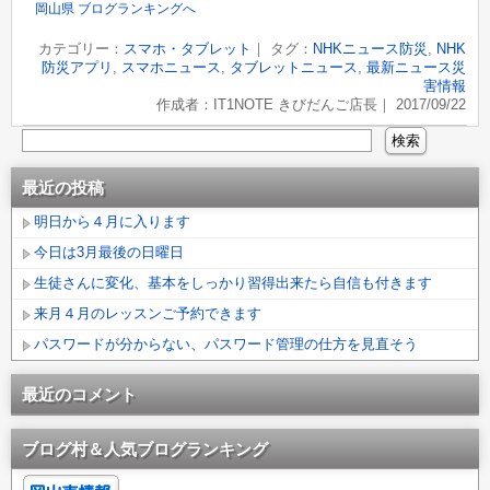
岡山県 ブログランキングへ
カテゴリー：
スマホ・タブレット
｜ タグ：
NHKニュース防災
,
NHK
防災アプリ
,
スマホニュース
,
タブレットニュース
,
最新ニュース災
害情報
作成者：IT1NOTE きびだんご店長｜ 2017/09/22
最近の投稿
明日から４月に入ります
今日は3月最後の日曜日
生徒さんに変化、基本をしっかり習得出来たら自信も付きます
来月４月のレッスンご予約できます
パスワードが分からない、パスワード管理の仕方を見直そう
最近のコメント
ブログ村＆人気ブログランキング