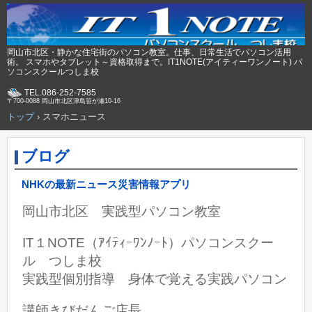
岡山市北区・静かな住宅街のパソコン教室。仕事、日常生活でパソコン活用
術。 スマホやタブレット～資格取得まで。IT1NOTE(アイティーワンノート) パ
ソコンスクールつしま校
TEL.086-252-7585
〒700-0088 岡山市北区津島笹が瀬10-16
トップ
›
スマホニュース
ブログ
NHKの最新ニュース災害情報アプリ
岡山市北区 実践型パソコン教室
IT１NOTE（ｱｲﾃｨｰﾜﾝﾉｰﾄ）パソコンスクー
ル つしま校
実践型個別指導 身体で覚える実践パソコン
講師きびだんご店長