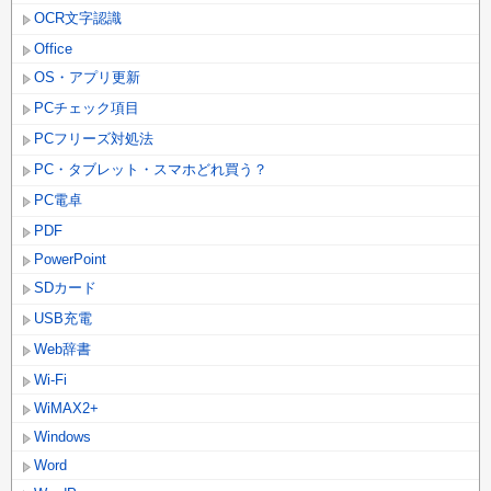
OCR文字認識
Office
OS・アプリ更新
PCチェック項目
PCフリーズ対処法
PC・タブレット・スマホどれ買う？
PC電卓
PDF
PowerPoint
SDカード
USB充電
Web辞書
Wi-Fi
WiMAX2+
Windows
Word