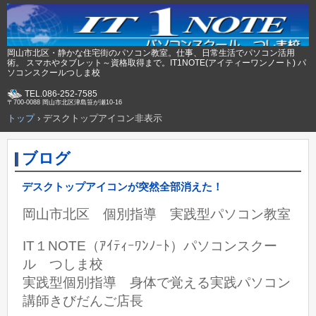
岡山市北区・静かな住宅街のパソコン教室。仕事、日常生活でパソコン活用
術。 スマホやタブレット～資格取得まで。IT1NOTE(アイティーワンノート) パ
ソコンスクールつしま校
TEL.086-252-7585
〒700-0088 岡山市北区津島笹が瀬10-16
トップ
›
デスクトップアイコン非表示
ブログ
デスクトップアイコンが突然全部消えた！
岡山市北区 個別指導 実践型パソコン教室
IT１NOTE（ｱｲﾃｨｰﾜﾝﾉｰﾄ）パソコンスクー
ル つしま校
実践型個別指導 身体で覚える実践パソコン
講師きびだんご店長