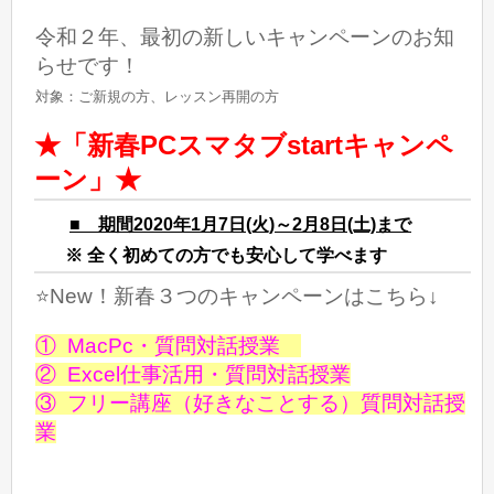
令和２年、最初の新しいキャンペーンのお知
らせです！
対象：ご新規の方、レッスン再開の方
★「
新春PCスマタブstartキャンペ
ーン
」★
■ 期間2020年1月7日(火)～2月8日(土)まで
※ 全く初めての方でも安心して学べます
⭐️New！新春３つのキャンペーンはこちら↓
① MacPc・質問対話授業
② Excel仕事活用・質問対話授業
③ フリー講座（好きなことする）質問対話授
業