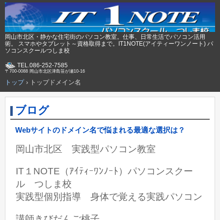
岡山市北区・静かな住宅街のパソコン教室。仕事、日常生活でパソコン活用
術。 スマホやタブレット～資格取得まで。IT1NOTE(アイティーワンノート) パ
ソコンスクールつしま校
TEL.086-252-7585
〒700-0088 岡山市北区津島笹が瀬10-16
トップ
›
トップドメイン名
ブログ
Webサイトのドメイン名で悩まれる最適な選択は？
岡山市北区 実践型パソコン教室
IT１NOTE（ｱｲﾃｨｰﾜﾝﾉｰﾄ）パソコンスクー
ル つしま校
実践型個別指導 身体で覚える実践パソコン
講師きびだんご桃子