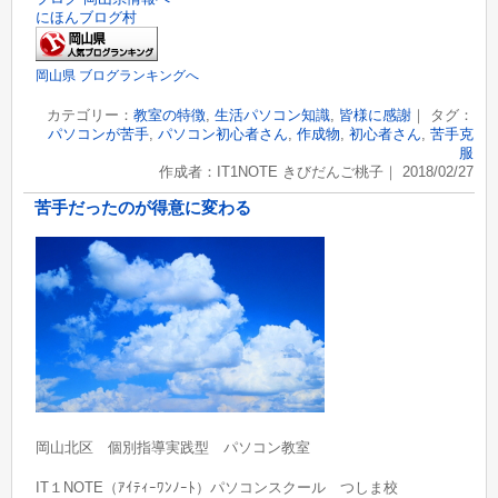
にほんブログ村
岡山県 ブログランキングへ
カテゴリー：
教室の特徴
,
生活パソコン知識
,
皆様に感謝
｜ タグ：
パソコンが苦手
,
パソコン初心者さん
,
作成物
,
初心者さん
,
苦手克
服
作成者：IT1NOTE きびだんご桃子｜ 2018/02/27
苦手だったのが得意に変わる
岡山北区 個別指導実践型 パソコン教室
IT１NOTE（ｱｲﾃｨｰﾜﾝﾉｰﾄ）パソコンスクール つしま校