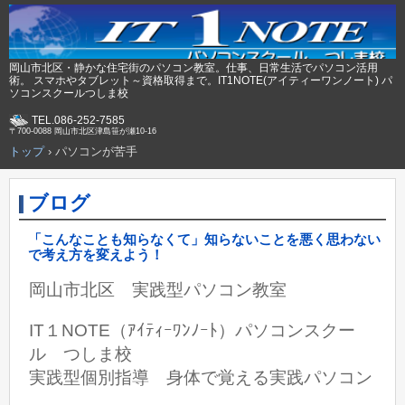
岡山市北区・静かな住宅街のパソコン教室。仕事、日常生活でパソコン活用
術。 スマホやタブレット～資格取得まで。IT1NOTE(アイティーワンノート) パ
ソコンスクールつしま校
TEL.086-252-7585
〒700-0088 岡山市北区津島笹が瀬10-16
トップ
›
パソコンが苦手
ブログ
「こんなことも知らなくて」知らないことを悪く思わない
で考え方を変えよう！
岡山市北区 実践型パソコン教室
IT１NOTE（ｱｲﾃｨｰﾜﾝﾉｰﾄ）パソコンスクー
ル つしま校
実践型個別指導 身体で覚える実践パソコン