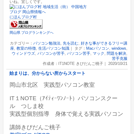
いね。宜しくです。
にほんブログ村
岡山県 ブログランキングへ
カテゴリー：
パソコン勉強法
,
先を読む
,
好きな事ができるフリー講
座
,
教室の特徴
,
生活パソコン知識
｜ タグ：
Macパソコン
,
windows
,
ウィンドウズ
,
パソコンが苦手
,
パソコン苦手
,
マック
,
問題を解決
,
苦手克服
作成者：IT1NOTE きびだんご桃子｜ 2020/10/21
始まりは、分からない所からスタート
岡山市北区 実践型パソコン教室
IT１NOTE（ｱｲﾃｨｰﾜﾝﾉｰﾄ）パソコンスクー
ル つしま校
実践型個別指導 身体で覚える実践パソコン
講師きびだんご桃子