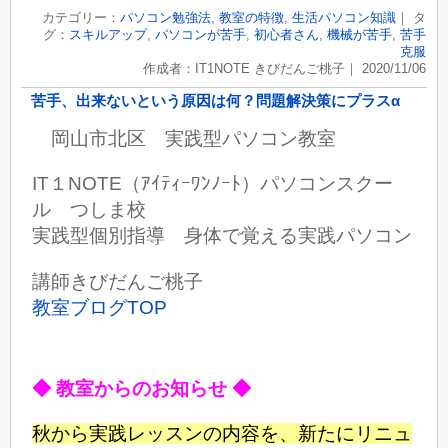
カテゴリー：
パソコン勉強法
,
教室の特徴
,
生活パソコン知識
｜ タ
グ：
スキルアップ
,
パソコンが苦手
,
初心者さん
,
機械が苦手
,
苦手
克服
作成者：IT1NOTE きびだんご桃子｜ 2020/11/06
苦手、出来ないという原因は何？問題解決策にプラスα
岡山市北区 実践型パソコン教室
IT１NOTE（ｱｲﾃｨｰﾜﾝﾉｰﾄ）パソコンスクー
ル つしま校
実践型個別指導 身体で覚える実践パソコン
講師きびだんご桃子
教室ブログTOP
◆ 教室からのお知らせ ◆
秋から実践レッスンの内容を、新たにリニュ