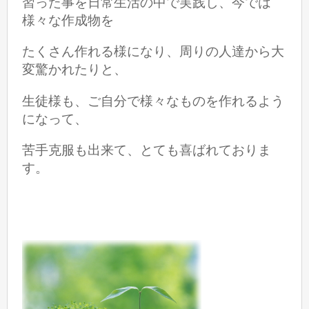
習った事を日常生活の中で
実践し、
今では
様々な作成物を
たくさん作れる様になり、
周りの人達から
大
変驚かれたりと
、
生徒様も、ご自分で様々なものを
作れるよう
になって、
苦手克服も出来て、とても喜ばれておりま
す。