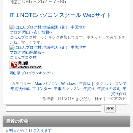
電話 086－252－7585
IT１NOTEパソコンスクール Webサイト
にほんブログ村
ランキング参加してます。ポチッとしてみて下さ
いね。宜しくです。
にほんブログ村
岡山県 ブログランキングへ
カテゴリー：
Mac パソコン
,
Windows
,
年賀状
｜ タグ：
パソコンで
年賀状作成
,
プリンター
,
年末のレッスン
,
年賀状
,
年賀状の印刷
,
年
賀状作成
作成者：IT1NOTE きびだんご桃子｜ 2020/12/10
最近の投稿
明日から４月に入ります