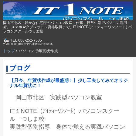
岡山市北区・静かな住宅街のパソコン教室。仕事、日常生活でパソコン活用
術。 スマホやタブレット～資格取得まで。IT1NOTE(アイティーワンノート) パ
ソコンスクールつしま校
TEL.086-252-7585
〒700-0088 岡山市北区津島笹が瀬10-16
トップ
›
パソコンで年賀状作成
ブログ
【只今、年賀状作成が最盛期！】少し工夫してみてオリジ
ナル年賀状に！
岡山市北区 実践型パソコン教室
IT１NOTE（ｱｲﾃｨｰﾜﾝﾉｰﾄ）パソコンスクー
ル つしま校
実践型個別指導 身体で覚える実践パソコン