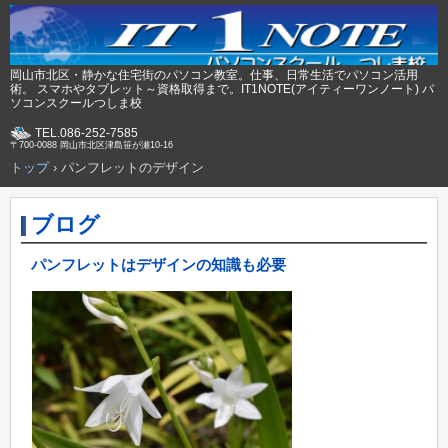
岡山市北区・静かな住宅街のパソコン教室。仕事、日常生活でパソコン活用
術。 スマホやタブレット～資格取得まで。IT1NOTE(アイティーワンノート) パ
ソコンスクールつしま校
TEL.086-252-7585
〒700-0088 岡山市北区津島笹が瀬10-16
トップ
›
パンフレットのデザイン
ブログ
パンフレットはデザインの知識も必要