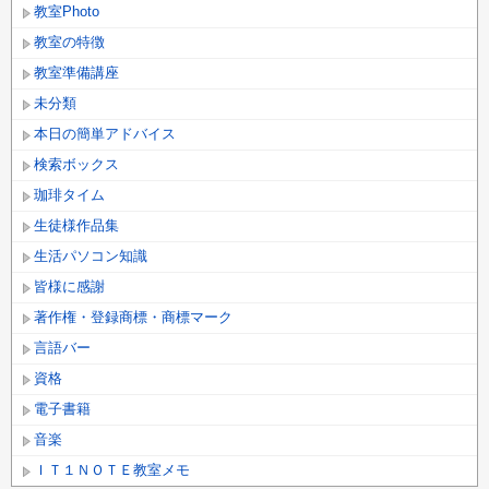
教室Photo
教室の特徴
教室準備講座
未分類
本日の簡単アドバイス
検索ボックス
珈琲タイム
生徒様作品集
生活パソコン知識
皆様に感謝
著作権・登録商標・商標マーク
言語バー
資格
電子書籍
音楽
ＩＴ１ＮＯＴＥ教室メモ