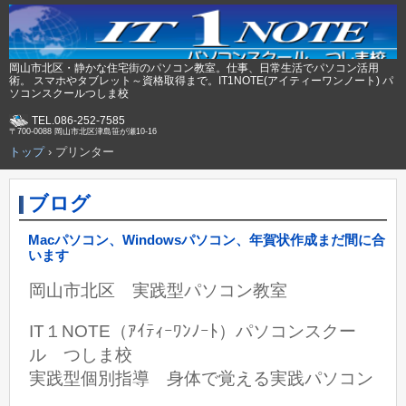
岡山市北区・静かな住宅街のパソコン教室。仕事、日常生活でパソコン活用
術。 スマホやタブレット～資格取得まで。IT1NOTE(アイティーワンノート) パ
ソコンスクールつしま校
TEL.086-252-7585
〒700-0088 岡山市北区津島笹が瀬10-16
トップ
›
プリンター
ブログ
Macパソコン、Windowsパソコン、年賀状作成まだ間に合
います
岡山市北区 実践型パソコン教室
IT１NOTE（ｱｲﾃｨｰﾜﾝﾉｰﾄ）パソコンスクー
ル つしま校
実践型個別指導 身体で覚える実践パソコン