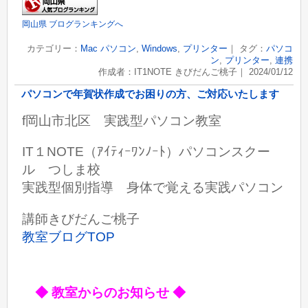
岡山県 ブログランキングへ
カテゴリー：
Mac パソコン
,
Windows
,
プリンター
｜ タグ：
パソコ
ン
,
プリンター
,
連携
作成者：IT1NOTE きびだんご桃子｜ 2024/01/12
パソコンで年賀状作成でお困りの方、ご対応いたします
f岡山市北区 実践型パソコン教室
IT１NOTE（ｱｲﾃｨｰﾜﾝﾉｰﾄ）パソコンスクー
ル つしま校
実践型個別指導 身体で覚える実践パソコン
講師きびだんご桃子
教室ブログTOP
◆ 教室からのお知らせ ◆