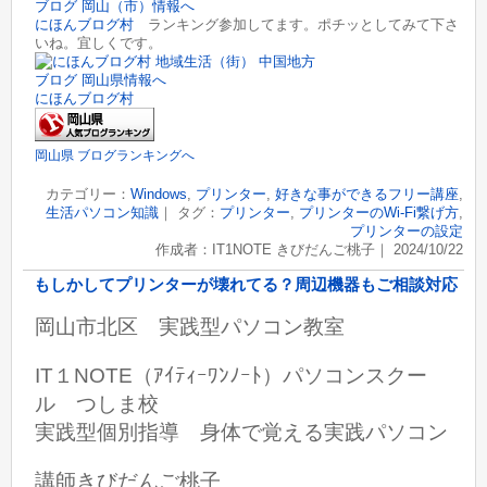
にほんブログ村
ランキング参加してます。ポチッとしてみて下さ
いね。宜しくです。
にほんブログ村
岡山県 ブログランキングへ
カテゴリー：
Windows
,
プリンター
,
好きな事ができるフリー講座
,
生活パソコン知識
｜ タグ：
プリンター
,
プリンターのWi-Fi繋げ方
,
プリンターの設定
作成者：IT1NOTE きびだんご桃子｜ 2024/10/22
もしかしてプリンターが壊れてる？周辺機器もご相談対応
岡山市北区 実践型パソコン教室
IT１NOTE（ｱｲﾃｨｰﾜﾝﾉｰﾄ）パソコンスクー
ル つしま校
実践型個別指導 身体で覚える実践パソコン
講師きびだんご桃子