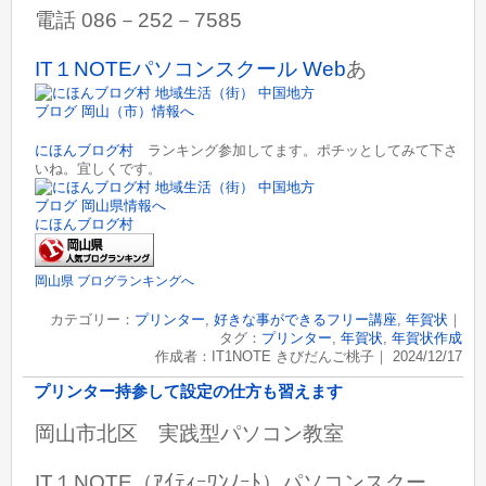
電話 086－252－7585
IT１NOTEパソコンスクール Web
あ
にほんブログ村
ランキング参加してます。ポチッとしてみて下さ
いね。宜しくです。
にほんブログ村
岡山県 ブログランキングへ
カテゴリー：
プリンター
,
好きな事ができるフリー講座
,
年賀状
｜
タグ：
プリンター
,
年賀状
,
年賀状作成
作成者：IT1NOTE きびだんご桃子｜ 2024/12/17
プリンター持参して設定の仕方も習えます
岡山市北区 実践型パソコン教室
IT１NOTE（ｱｲﾃｨｰﾜﾝﾉｰﾄ）パソコンスクー