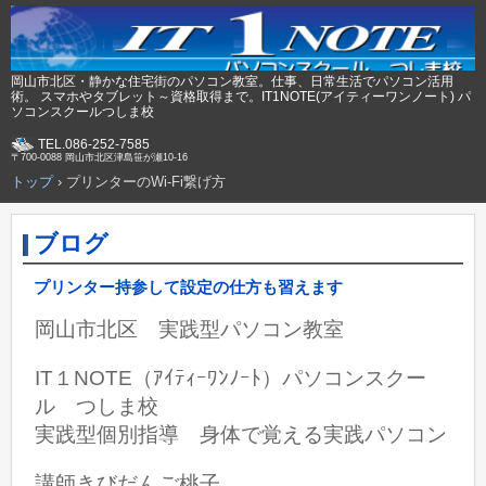
岡山市北区・静かな住宅街のパソコン教室。仕事、日常生活でパソコン活用
術。 スマホやタブレット～資格取得まで。IT1NOTE(アイティーワンノート) パ
ソコンスクールつしま校
TEL.086-252-7585
〒700-0088 岡山市北区津島笹が瀬10-16
トップ
›
プリンターのWi-Fi繋げ方
ブログ
プリンター持参して設定の仕方も習えます
岡山市北区 実践型パソコン教室
IT１NOTE（ｱｲﾃｨｰﾜﾝﾉｰﾄ）パソコンスクー
ル つしま校
実践型個別指導 身体で覚える実践パソコン
講師きびだんご桃子