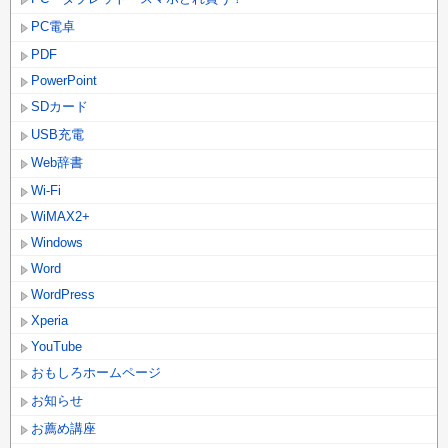
PC電卓
PDF
PowerPoint
SDカード
USB充電
Web辞書
Wi-Fi
WiMAX2+
Windows
Word
WordPress
Xperia
YouTube
おもしろホームページ
お知らせ
お薦め講座