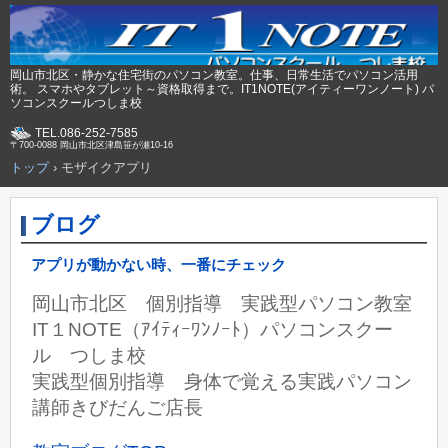
岡山市北区・静かな住宅街のパソコン教室。仕事、日常生活でパソコン活用
術。 スマホやタブレット～資格取得まで。IT1NOTE(アイティーワンノート) パ
ソコンスクールつしま校
TEL.086-252-7585
〒700-0088 岡山市北区津島笹が瀬10-16
トップ
›
モザイクアプリ
ブログ
アプリが動かない時、一番にチェック
岡山市北区 個別指導 実践型パソコン教室
IT１NOTE（ｱｲﾃｨｰﾜﾝﾉｰﾄ）パソコンスクー
ル つしま校
実践型個別指導 身体で覚える実践パソコン
講師きびだんご店長