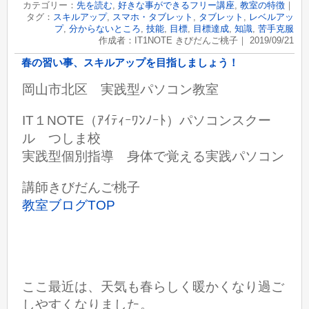
カテゴリー：
先を読む
,
好きな事ができるフリー講座
,
教室の特徴
｜
タグ：
スキルアップ
,
スマホ・タブレット
,
タブレット
,
レベルアッ
プ
,
分からないところ
,
技能
,
目標
,
目標達成
,
知識
,
苦手克服
作成者：IT1NOTE きびだんご桃子｜ 2019/09/21
春の習い事、スキルアップを目指しましょう！
岡山市北区 実践型パソコン教室
IT１NOTE（ｱｲﾃｨｰﾜﾝﾉｰﾄ）パソコンスクー
ル つしま校
実践型個別指導 身体で覚える実践パソコン
講師きびだんご桃子
教室ブログTOP
ここ最近は、天気も春らしく暖かくなり過ご
しやすくなりました。