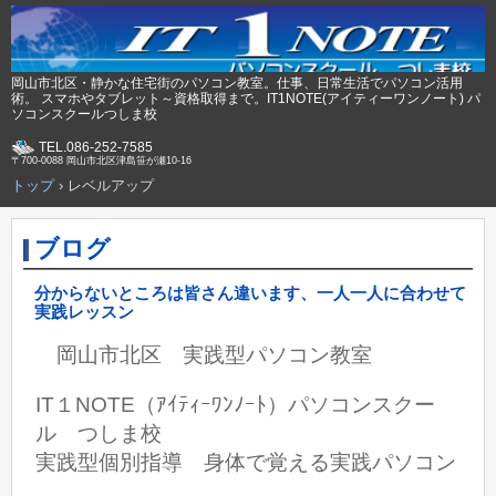
岡山市北区・静かな住宅街のパソコン教室。仕事、日常生活でパソコン活用
術。 スマホやタブレット～資格取得まで。IT1NOTE(アイティーワンノート) パ
ソコンスクールつしま校
TEL.086-252-7585
〒700-0088 岡山市北区津島笹が瀬10-16
トップ
›
レベルアップ
ブログ
分からないところは皆さん違います、一人一人に合わせて
実践レッスン
岡山市北区 実践型パソコン教室
IT１NOTE（ｱｲﾃｨｰﾜﾝﾉｰﾄ）パソコンスクー
ル つしま校
実践型個別指導 身体で覚える実践パソコン