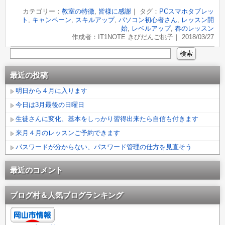
カテゴリー：
教室の特徴
,
皆様に感謝
｜ タグ：
PCスマホタブレッ
ト
,
キャンペーン
,
スキルアップ
,
パソコン初心者さん
,
レッスン開
始
,
レベルアップ
,
春のレッスン
作成者：IT1NOTE きびだんご桃子｜ 2018/03/27
最近の投稿
明日から４月に入ります
今日は3月最後の日曜日
生徒さんに変化、基本をしっかり習得出来たら自信も付きます
来月４月のレッスンご予約できます
パスワードが分からない、パスワード管理の仕方を見直そう
最近のコメント
ブログ村＆人気ブログランキング