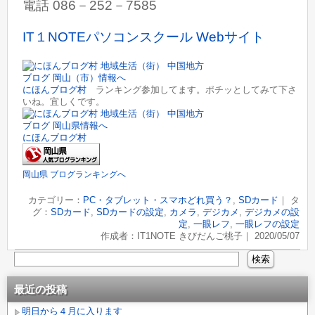
電話 086－252－7585
IT１NOTEパソコンスクール Webサイト
にほんブログ村
ランキング参加してます。ポチッとしてみて下さ
いね。宜しくです。
にほんブログ村
岡山県 ブログランキングへ
カテゴリー：
PC・タブレット・スマホどれ買う？
,
SDカード
｜ タ
グ：
SDカード
,
SDカードの設定
,
カメラ
,
デジカメ
,
デジカメの設
定
,
一眼レフ
,
一眼レフの設定
作成者：IT1NOTE きびだんご桃子｜ 2020/05/07
最近の投稿
明日から４月に入ります