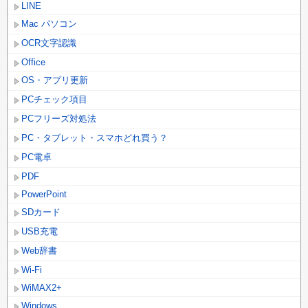
LINE
Mac パソコン
OCR文字認識
Office
OS・アプリ更新
PCチェック項目
PCフリーズ対処法
PC・タブレット・スマホどれ買う？
PC電卓
PDF
PowerPoint
SDカード
USB充電
Web辞書
Wi-Fi
WiMAX2+
Windows