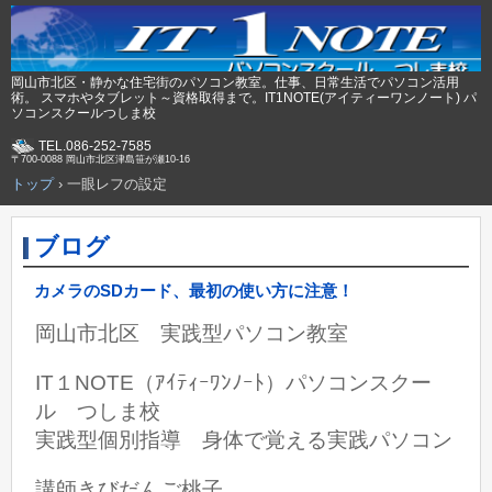
岡山市北区・静かな住宅街のパソコン教室。仕事、日常生活でパソコン活用
術。 スマホやタブレット～資格取得まで。IT1NOTE(アイティーワンノート) パ
ソコンスクールつしま校
TEL.086-252-7585
〒700-0088 岡山市北区津島笹が瀬10-16
トップ
›
一眼レフの設定
ブログ
カメラのSDカード、最初の使い方に注意！
岡山市北区 実践型パソコン教室
IT１NOTE（ｱｲﾃｨｰﾜﾝﾉｰﾄ）パソコンスクー
ル つしま校
実践型個別指導 身体で覚える実践パソコン
講師きびだんご桃子