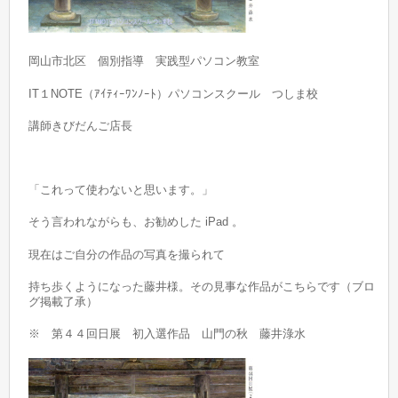
岡山市北区 個別指導 実践型パソコン教室
IT１NOTE（ｱｲﾃｨｰﾜﾝﾉｰﾄ）パソコンスクール つしま校
講師きびだんご店長
「これって使わないと思います。」
そう言われながらも、お勧めした iPad 。
現在はご自分の作品の写真を撮られて
持ち歩くようになった藤井様。その見事な作品がこちらです（ブロ
グ掲載了承）
※ 第４４回日展 初入選作品 山門の秋 藤井淥水