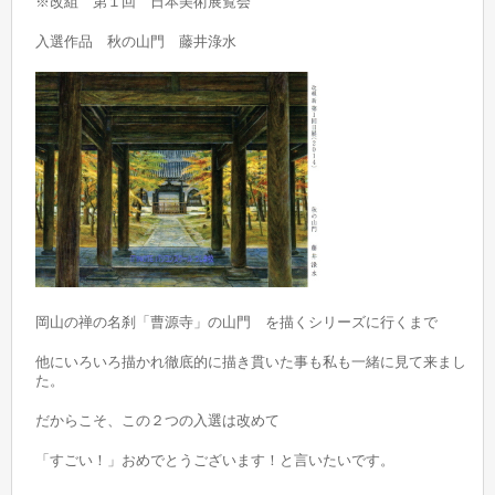
※改組 第１回 日本美術展覧会
入選作品 秋の山門 藤井淥水
岡山の禅の名刹「曹源寺」の山門 を描くシリーズに行くまで
他にいろいろ描かれ徹底的に描き貫いた事も私も一緒に見て来まし
た。
だからこそ、この２つの入選は改めて
「すごい！」おめでとうございます！と言いたいです。