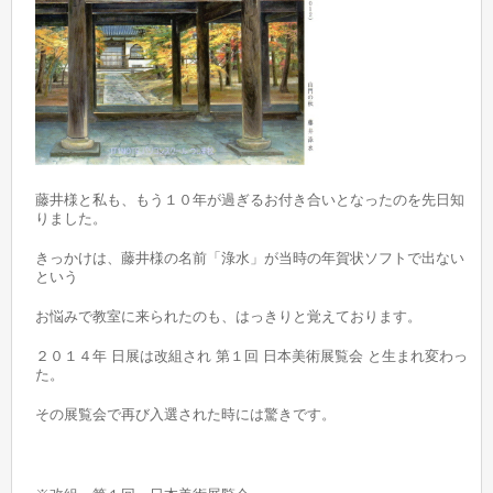
藤井様と私も、もう１０年が過ぎるお付き合いとなったのを先日知
りました。
きっかけは、藤井様の名前「淥水」が当時の年賀状ソフトで出ない
という
お悩みで教室に来られたのも、はっきりと覚えております。
２０１４年 日展は改組され 第１回 日本美術展覧会 と生まれ変わっ
た。
その展覧会で再び入選された時には驚きです。