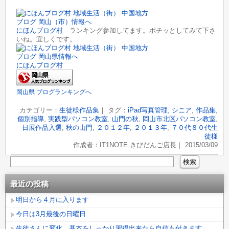
にほんブログ村
ランキング参加してます。ポチッとしてみて下さ
いね。宜しくです。
にほんブログ村
岡山県 ブログランキングへ
カテゴリー：
生徒様作品集
｜ タグ：
iPad写真管理
,
シニア
,
作品集
,
個別指導
,
実践型パソコン教室
,
山門の秋
,
岡山市北区パソコン教室
,
日展作品入選
,
秋の山門
,
２０１２年
,
２０１３年
,
７０代８０代生
徒様
作成者：IT1NOTE きびだんご店長｜ 2015/03/09
最近の投稿
明日から４月に入ります
今日は3月最後の日曜日
生徒さんに変化、基本をしっかり習得出来たら自信も付きます