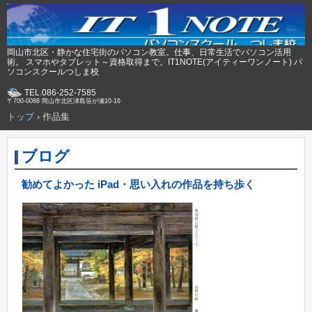
岡山市北区・静かな住宅街のパソコン教室。仕事、日常生活でパソコン活用
術。 スマホやタブレット～資格取得まで。IT1NOTE(アイティーワンノート) パ
ソコンスクールつしま校
TEL.086-252-7585
〒700-0088 岡山市北区津島笹が瀬10-16
トップ
›
作品集
ブログ
勧めてよかった iPad・思い入れの作品を持ち歩く