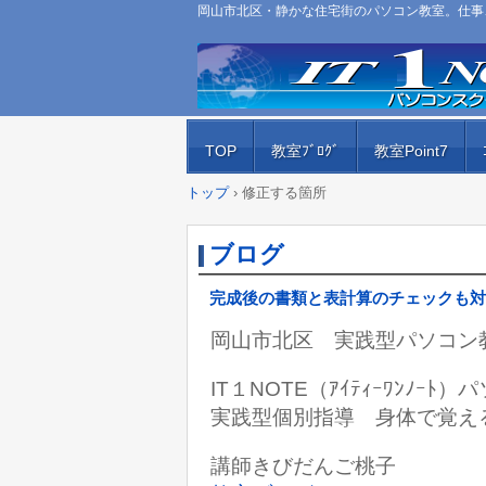
岡山市北区・静かな住宅街のパソコン教室。仕事、
TOP
教室ﾌﾞﾛｸﾞ
教室Point7
トップ
›
修正する箇所
ブログ
完成後の書類と表計算のチェックも対
岡山市北区 実践型パソコン
IT１NOTE（ｱｲﾃｨｰﾜﾝﾉｰ
実践型個別指導 身体で覚え
講師きびだんご桃子