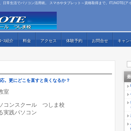
日常生活でパソコン活用術。 スマホやタブレット～資格取得まで。IT1NOTE(ア
ｺｰｽ紹介
料金
アクセス
体験予約
お問合せ
キャン
応。更にどこを直すと良くなるか？
教室
ﾄ）パソコンスクール つしま校
る実践パソコン