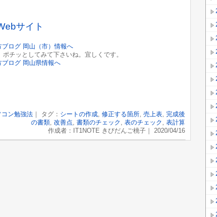
Webサイト
ポチッとしてみて下さいね。宜しくです。
ソコン勉強法
｜ タグ：
シートの作成
,
修正する箇所
,
売上表
,
完成後
の書類
,
改善点
,
書類のチェック
,
表のチェック
,
表計算
作成者：IT1NOTE きびだんご桃子｜ 2020/04/16