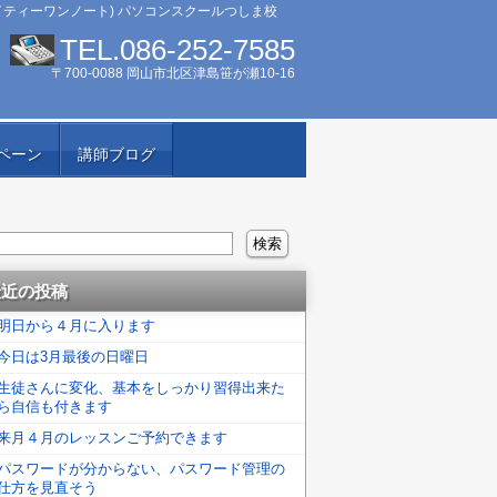
イティーワンノート) パソコンスクールつしま校
TEL.086-252-7585
〒700-0088 岡山市北区津島笹が瀬10-16
ペーン
講師ブログ
最近の投稿
明日から４月に入ります
今日は3月最後の日曜日
生徒さんに変化、基本をしっかり習得出来た
ら自信も付きます
来月４月のレッスンご予約できます
パスワードが分からない、パスワード管理の
仕方を見直そう