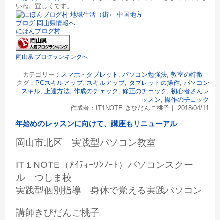
いね。宜しくです。
にほんブログ村
岡山県 ブログランキングへ
カテゴリー：
スマホ・タブレット
,
パソコン勉強法
,
教室の特徴
｜
タグ：
PCスキルアップ
,
スキルアップ
,
タブレットの操作
,
パソコン
スキル
,
上達方法
,
作成のチェック
,
修正のチェック
,
初心者さんレ
ッスン
,
操作のチェック
作成者：IT1NOTE きびだんご桃子｜ 2018/04/11
年始めのレッスンに向けて、講座もリニューアル
岡山市北区 実践型パソコン教室
IT１NOTE（ｱｲﾃｨｰﾜﾝﾉｰﾄ）パソコンスクー
ル つしま校
実践型個別指導 身体で覚える実践パソコン
講師きびだんご桃子