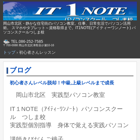
岡山市北区・静かな住宅街のパソコン教室。仕事、日常生活でパソコン活用
術。 スマホやタブレット～資格取得まで。IT1NOTE(アイティーワンノート) パ
ソコンスクールつしま校
TEL.086-252-7585
〒700-0088 岡山市北区津島笹が瀬10-16
トップ
›
初心者さんレッスン
ブログ
初心者さんレベル脱却！中級,上級レベルまで成長
岡山市北区 実践型パソコン教室
IT１NOTE（ｱｲﾃｨｰﾜﾝﾉｰﾄ）パソコンスクー
ル つしま校
実践型個別指導 身体で覚える実践パソコン
講師きびだんご桃子