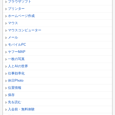
ブラウザソフト
プリンター
ホームページ作成
マウス
マウスコンピューター
メール
モバイルPC
ヤフーMAP
一枚の写真
人とAIの世界
仕事効率化
休日Photo
位置情報
保存
先を読む
入会前・無料体験