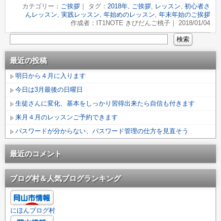
カテゴリー：
ご挨拶
｜ タグ：
2018年
,
ご挨拶
,
レッスン
,
初心者さ
んレッスン
,
実践レッスン
,
年始めのレッスン
,
年末年始のご挨拶
作成者：IT1NOTE きびだんご桃子｜ 2018/01/04
最近の投稿
明日から４月に入ります
今日は3月最後の日曜日
生徒さんに変化、基本をしっかり習得出来たら自信も付きます
来月４月のレッスンご予約できます
パスワードが分からない、パスワード管理の仕方を見直そう
最近のコメント
ブログ村＆人気ブログランキング
にほんブログ村