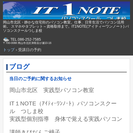
岡山市北区・静かな住宅街のパソコン教室。仕事、日常生活でパソコン活用
術。 スマホやタブレット～資格取得まで。IT1NOTE(アイティーワンノート) パ
ソコンスクールつしま校
TEL.086-252-7585
〒700-0088 岡山市北区津島笹が瀬10-16
トップ
›
受講日の予約
ブログ
当日のご予約に関するお知らせ
岡山市北区 実践型パソコン教室
IT１NOTE（ｱｲﾃｨｰﾜﾝﾉｰﾄ）パソコンスクー
ル つしま校
実践型個別指導 身体で覚える実践パソコン
講師きびだんご桃子