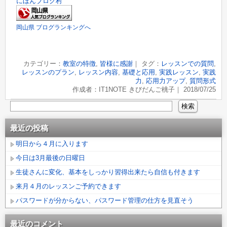
にほんブログ村
岡山県 ブログランキングへ
カテゴリー：
教室の特徴
,
皆様に感謝
｜ タグ：
レッスンでの質問
,
レッスンのプラン
,
レッスン内容
,
基礎と応用
,
実践レッスン
,
実践
力
,
応用力アップ
,
質問形式
作成者：IT1NOTE きびだんご桃子｜ 2018/07/25
最近の投稿
明日から４月に入ります
今日は3月最後の日曜日
生徒さんに変化、基本をしっかり習得出来たら自信も付きます
来月４月のレッスンご予約できます
パスワードが分からない、パスワード管理の仕方を見直そう
最近のコメント