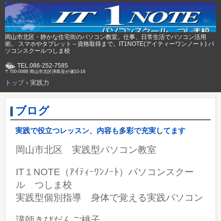
岡山市北区・静かな住宅街のパソコン教室。仕事、日常生活でパソコン活用
術。 スマホやタブレット～資格取得まで。IT1NOTE(アイティーワンノート) パ
ソコンスクールつしま校
TEL.086-252-7585
〒700-0088 岡山市北区津島笹が瀬10-16
トップ
›
実践力
ブログ
実践で役立つレッスン、内容も多彩で充実してます
岡山市北区 実践型パソコン教室
IT１NOTE（ｱｲﾃｨｰﾜﾝﾉｰﾄ）パソコンスクー
ル つしま校
実践型個別指導 身体で覚える実践パソコン
講師きびだんご桃子