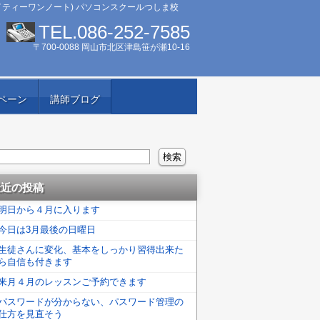
イティーワンノート) パソコンスクールつしま校
TEL.086-252-7585
〒700-0088 岡山市北区津島笹が瀬10-16
ペーン
講師ブログ
最近の投稿
明日から４月に入ります
今日は3月最後の日曜日
生徒さんに変化、基本をしっかり習得出来た
ら自信も付きます
来月４月のレッスンご予約できます
パスワードが分からない、パスワード管理の
仕方を見直そう