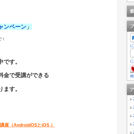
ャンペーン
」
で！
に
に
中です。
料金で受講ができる
岡
ります。
AndroidOSとiOS ）