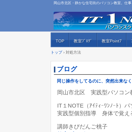
岡山市北区・静かな住宅街のパソコン教室。仕事、
TOP
教室ﾌﾞﾛｸﾞ
教室Point7
トップ
›
対処方法
ブログ
同じ操作をしてるのに、突然出来なく
岡山市北区 実践型パソコン
IT１NOTE（ｱｲﾃｨｰﾜﾝﾉｰ
実践型個別指導 身体で覚え
講師きびだんご桃子