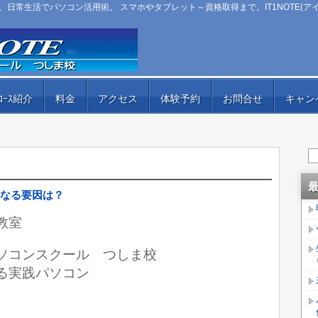
日常生活でパソコン活用術。 スマホやタブレット～資格取得まで。IT1NOTE(ア
ｺｰｽ紹介
料金
アクセス
体験予約
お問合せ
キャン
なる要因は？
教室
ﾄ）パソコンスクール つしま校
る実践パソコン