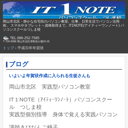
岡山市北区・静かな住宅街のパソコン教室。仕事、日常生活でパソコン活用
術。 スマホやタブレット～資格取得まで。IT1NOTE(アイティーワンノート) パ
ソコンスクールつしま校
TEL.086-252-7585
〒700-0088 岡山市北区津島笹が瀬10-16
トップ
›
平成31年年賀状
ブログ
いよいよ年賀状作成に入られる生徒さんも
岡山市北区 実践型パソコン教室
IT１NOTE（ｱｲﾃｨｰﾜﾝﾉｰﾄ）パソコンスクー
ル つしま校
実践型個別指導 身体で覚える実践パソコン
講師きびだんご桃子