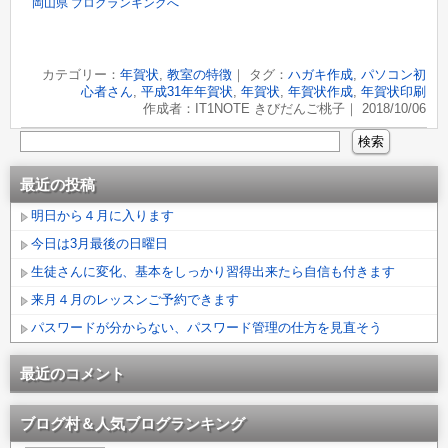
岡山県 ブログランキングへ
カテゴリー：
年賀状
,
教室の特徴
｜ タグ：
ハガキ作成
,
パソコン初
心者さん
,
平成31年年賀状
,
年賀状
,
年賀状作成
,
年賀状印刷
作成者：IT1NOTE きびだんご桃子｜ 2018/10/06
最近の投稿
明日から４月に入ります
今日は3月最後の日曜日
生徒さんに変化、基本をしっかり習得出来たら自信も付きます
来月４月のレッスンご予約できます
パスワードが分からない、パスワード管理の仕方を見直そう
最近のコメント
ブログ村＆人気ブログランキング