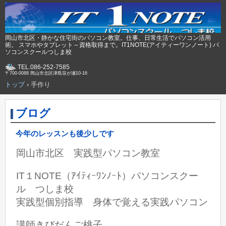
岡山市北区・静かな住宅街のパソコン教室。仕事、日常生活でパソコン活用
術。 スマホやタブレット～資格取得まで。IT1NOTE(アイティーワンノート) パ
ソコンスクールつしま校
TEL.086-252-7585
〒700-0088 岡山市北区津島笹が瀬10-16
トップ
›
手作り
ブログ
今年のレッスンも後少しです
岡山市北区 実践型パソコン教室
IT１NOTE（ｱｲﾃｨｰﾜﾝﾉｰﾄ）パソコンスクー
ル つしま校
実践型個別指導 身体で覚える実践パソコン
講師きびだんご桃子