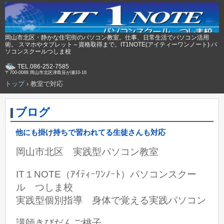
岡山市北区・静かな住宅街のパソコン教室。仕事、日常生活でパソコン活用
術。 スマホやタブレット～資格取得まで。IT1NOTE(アイティーワンノート) パ
ソコンスクールつしま校
TEL.086-252-7585
〒700-0088 岡山市北区津島笹が瀬10-16
トップ
›
教室で対応
ブログ
他にも掛け持ちで習われてる生徒さんも対応
岡山市北区 実践型パソコン教室
IT１NOTE（ｱｲﾃｨｰﾜﾝﾉｰﾄ）パソコンスクー
ル つしま校
実践型個別指導 身体で覚える実践パソコン
講師きびだんご桃子