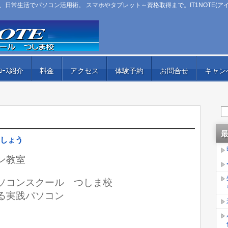
日常生活でパソコン活用術。 スマホやタブレット～資格取得まで。IT1NOTE(ア
ｺｰｽ紹介
料金
アクセス
体験予約
お問合せ
キャン
しょう
ン教室
ﾄ）パソコンスクール つしま校
る実践パソコン