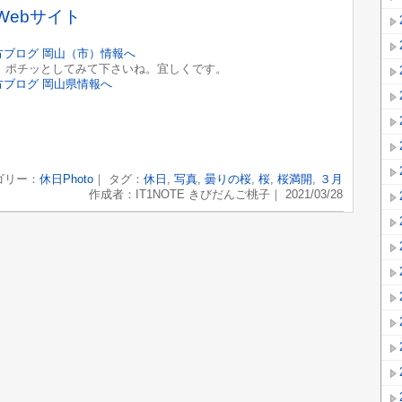
Webサイト
ポチッとしてみて下さいね。宜しくです。
ゴリー：
休日Photo
｜ タグ：
休日
,
写真
,
曇りの桜
,
桜
,
桜満開
,
３月
作成者：IT1NOTE きびだんご桃子｜ 2021/03/28