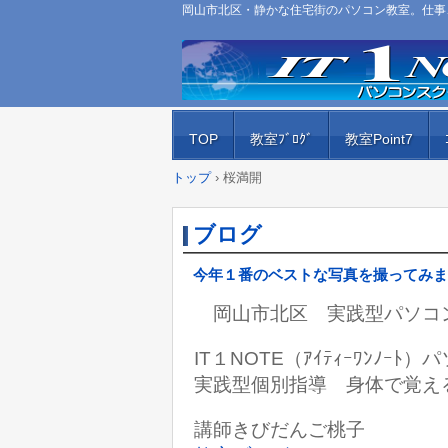
岡山市北区・静かな住宅街のパソコン教室。仕事、
TOP
教室ﾌﾞﾛｸﾞ
教室Point7
トップ
›
桜満開
ブログ
今年１番のベストな写真を撮ってみま
岡山市北区 実践型パソコ
IT１NOTE（ｱｲﾃｨｰﾜﾝﾉｰ
実践型個別指導 身体で覚え
講師きびだんご桃子