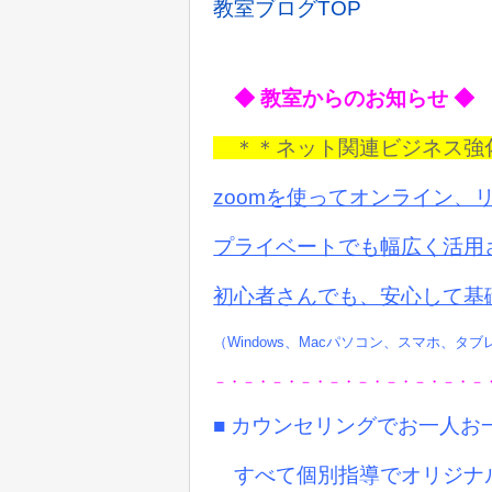
教室ブログTOP
◆ 教室からのお知らせ ◆
＊＊ネット関連ビジネス
zoomを使ってオンライン、
プライベートでも
幅広く活用
初心者さんでも、安心して基
（Windows、Macパソコン、スマホ、タ
－・－・－・－・－・－・－・－・－・－
■ カウンセリングでお一人
すべて個別指導でオリジナ