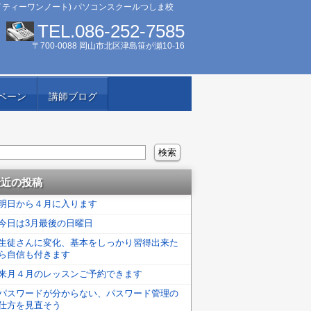
イティーワンノート) パソコンスクールつしま校
TEL.086-252-7585
〒700-0088 岡山市北区津島笹が瀬10-16
ペーン
講師ブログ
最近の投稿
明日から４月に入ります
今日は3月最後の日曜日
生徒さんに変化、基本をしっかり習得出来た
ら自信も付きます
来月４月のレッスンご予約できます
パスワードが分からない、パスワード管理の
仕方を見直そう