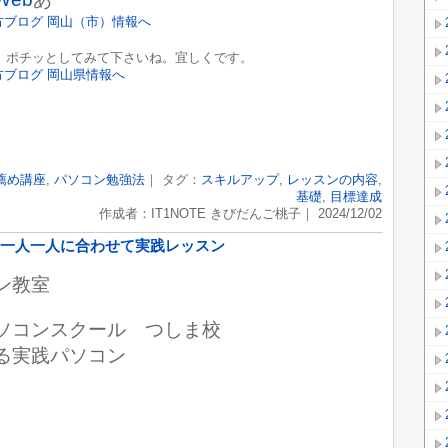
ポチッとしてみて下さいね。宜しくです。
薦め講座
,
パソコン勉強法
｜ タグ：
スキルアップ
,
レッスンの内容
,
基礎
,
目標達成
作成者：IT1NOTE きびだんご桃子｜ 2024/12/02
一人一人に合わせて実践レッスン
ン教室
ﾄ）パソコンスクール つしま校
る実践パソコン