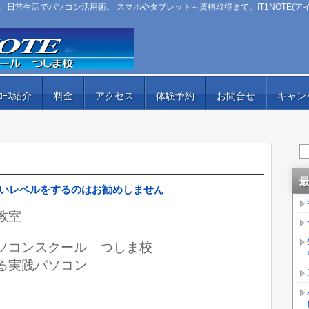
日常生活でパソコン活用術。 スマホやタブレット～資格取得まで。IT1NOTE(ア
ｺｰｽ紹介
料金
アクセス
体験予約
お問合せ
キャン
しいレベルをするのはお勧めしません
教室
ﾄ）パソコンスクール つしま校
る実践パソコン