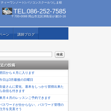
イティーワンノート) パソコンスクールつしま校
TEL.086-252-7585
〒700-0088 岡山市北区津島笹が瀬10-16
ペーン
講師ブログ
最近の投稿
明日から４月に入ります
今日は3月最後の日曜日
生徒さんに変化、基本をしっかり習得出来た
ら自信も付きます
来月４月のレッスンご予約できます
パスワードが分からない、パスワード管理の
仕方を見直そう