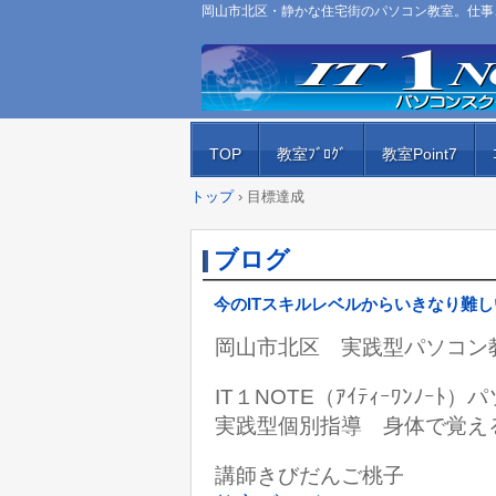
岡山市北区・静かな住宅街のパソコン教室。仕事、
TOP
教室ﾌﾞﾛｸﾞ
教室Point7
トップ
›
目標達成
ブログ
今のITスキルレベルからいきなり難
岡山市北区 実践型パソコン
IT１NOTE（ｱｲﾃｨｰﾜﾝﾉｰ
実践型個別指導 身体で覚え
講師きびだんご桃子