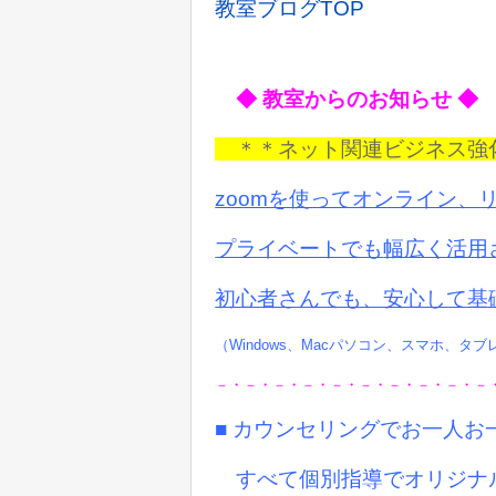
教室ブログTOP
◆ 教室からのお知らせ ◆
＊＊ネット関連ビジネス
zoomを使ってオンライン、
プライベートでも
幅広く活用
初心者さんでも、安心して基
（Windows、Macパソコン、スマホ、タ
－・－・－・－・－・－・－・－・－・－
■ カウンセリングでお一人
すべて個別指導でオリジナ