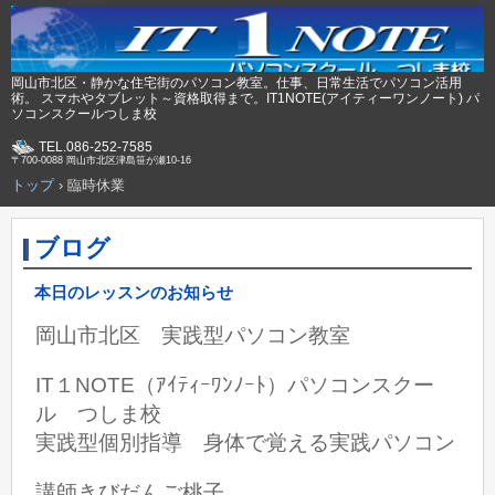
岡山市北区・静かな住宅街のパソコン教室。仕事、日常生活でパソコン活用
術。 スマホやタブレット～資格取得まで。IT1NOTE(アイティーワンノート) パ
ソコンスクールつしま校
TEL.086-252-7585
〒700-0088 岡山市北区津島笹が瀬10-16
トップ
›
臨時休業
ブログ
本日のレッスンのお知らせ
岡山市北区 実践型パソコン教室
IT１NOTE（ｱｲﾃｨｰﾜﾝﾉｰﾄ）パソコンスクー
ル つしま校
実践型個別指導 身体で覚える実践パソコン
講師きびだんご桃子