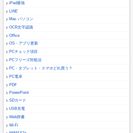
iPad最強
LINE
Mac パソコン
OCR文字認識
Office
OS・アプリ更新
PCチェック項目
PCフリーズ対処法
PC・タブレット・スマホどれ買う？
PC電卓
PDF
PowerPoint
SDカード
USB充電
Web辞書
Wi-Fi
WiMAX2+