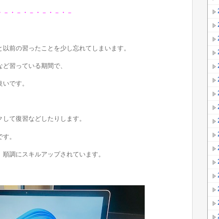
・－・－・－・－・－・－
と以前の習ったことを少し忘れてしまいます。
など習っている期間で、
良いです。
クして復習などしたりします。
です。
、順調にスキルアップされています。