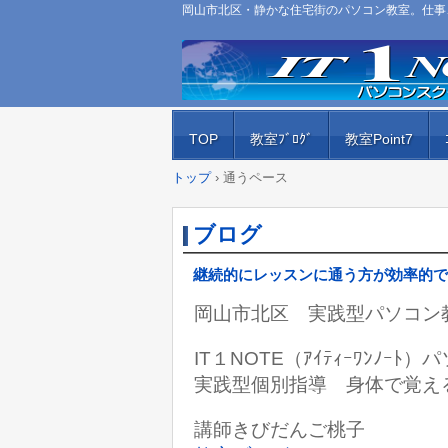
岡山市北区・静かな住宅街のパソコン教室。仕事、
TOP
教室ﾌﾞﾛｸﾞ
教室Point7
トップ
›
通うペース
ブログ
継続的にレッスンに通う方が効率的で
岡山市北区 実践型パソコン
IT１NOTE（ｱｲﾃｨｰﾜﾝﾉｰ
実践型個別指導 身体で覚え
講師きびだんご桃子