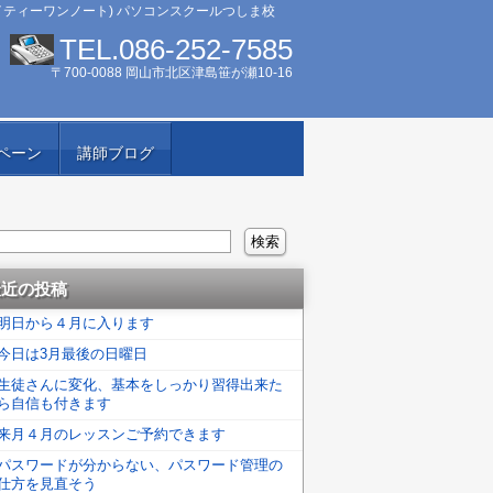
イティーワンノート) パソコンスクールつしま校
TEL.086-252-7585
〒700-0088 岡山市北区津島笹が瀬10-16
ペーン
講師ブログ
最近の投稿
明日から４月に入ります
今日は3月最後の日曜日
生徒さんに変化、基本をしっかり習得出来た
ら自信も付きます
来月４月のレッスンご予約できます
パスワードが分からない、パスワード管理の
仕方を見直そう