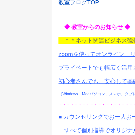
教室ブログTOP
◆ 教室からのお知らせ ◆
＊＊ネット関連ビジネス
zoomを使ってオンライン、
プライベートでも
幅広く活用
初心者さんでも、安心して基
（Windows、Macパソコン、スマホ、タ
－・－・－・－・－・－・－・－・－・－
■ カウンセリングでお一人
すべて個別指導でオリジナ