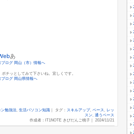
Web
あ
ポチッとしてみて下さいね。宜しくです。
コン勉強法
,
生活パソコン知識
｜ タグ：
スキルアップ
,
ペース
,
レッ
スン
,
通うペース
作成者：IT1NOTE きびだんご桃子｜ 2024/11/21