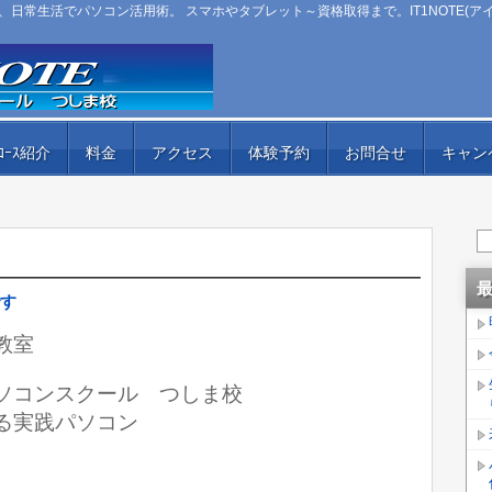
日常生活でパソコン活用術。 スマホやタブレット～資格取得まで。IT1NOTE(ア
ｺｰｽ紹介
料金
アクセス
体験予約
お問合せ
キャン
す
教室
ﾄ）パソコンスクール つしま校
る実践パソコン